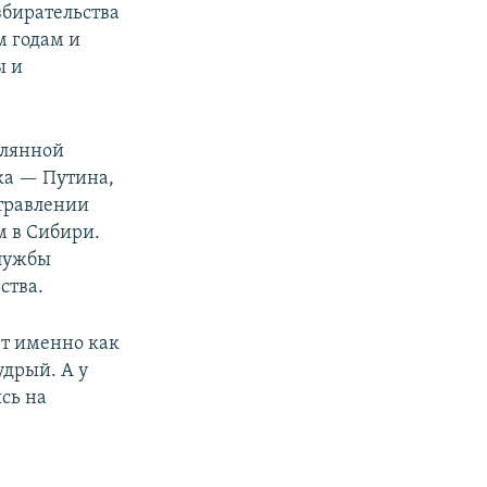
збирательства
м годам и
ы и
клянной
ка — Путина,
отравлении
м в Сибири.
службы
ства.
ет именно как
удрый. А у
сь на