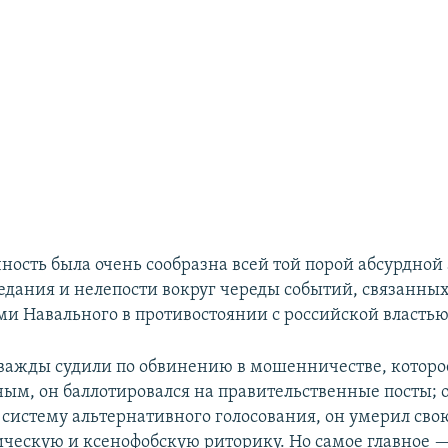
чность была очень сообразна всей той порой абсурдной
седания и нелепости вокруг череды событий, связанных
и Навального в противостоянии с российской властью
важды судили по обвинению в мошенничестве, которо
ым, он баллотировался на правительственные посты; 
систему альтернативного голосования, он умерил сво
ческую и ксенофобскую риторику. Но самое главное 