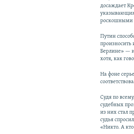
досаждает К
указывающими
роскошными д
Путин способ
произносить 
Берлине» — и
хотя, как гов
На фоне серь
соответствов
Судя по всем
судебных про
из них стал п
судья спросил
«Никто. А кт