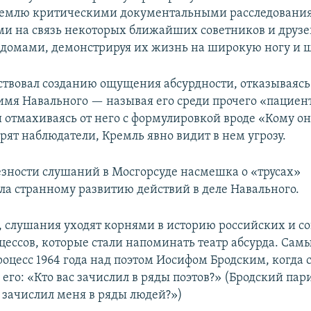
ремлю критическими документальными расследовани
 на связь некоторых ближайших советников и друзе
омами, демонстрируя их жизнь на широкую ногу и 
ствовал созданию ощущения абсурдности, отказываясь
имя Навального — называя его среди прочего «пациен
 отмахиваясь от него с формулировкой вроде «Кому он
орят наблюдатели, Кремль явно видит в нем угрозу.
езности слушаний в Мосгорсуде насмешка о «трусах»
ала странному развитию действий в деле Навального.
у, слушания уходят корнями в историю российских и с
цессов, которые стали напоминать театр абсурда. Са
роцесс 1964 года над поэтом Иосифом Бродским, когда 
 его: «Кто вас зачислил в ряды поэтов?» (Бродский пар
о зачислил меня в ряды людей?»)