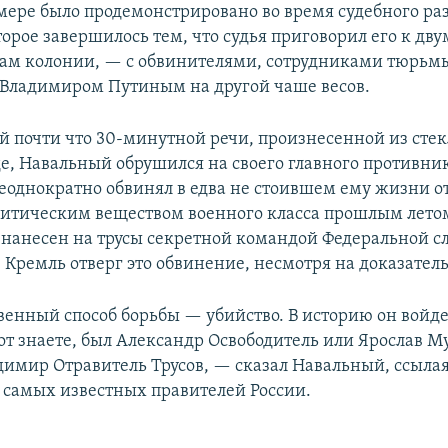
 мере было продемонстрировано во время судебного ра
торое завершилось тем, что судья приговорил его к дву
ам колонии, — с обвинителями, сотрудниками тюрьм
Владимиром Путиным на другой чаше весов.
ей почти что 30-минутной речи, произнесенной из сте
де, Навальный обрушился на своего главного противни
неоднократно обвинял в едва не стоившем ему жизни 
итическим веществом военного класса прошлым лето
 нанесен на трусы секретной командой Федеральной 
 Кремль отверг это обвинение, несмотря на доказатель
венный способ борьбы — убийство. В историю он войд
от знаете, был Александр Освободитель или Ярослав М
адимир Отравитель Трусов, — сказал Навальный, ссылая
 самых известных правителей России.