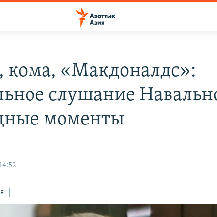
, кома, «Макдоналдс»:
льное слушание Навальн
дные моменты
14:52
ся