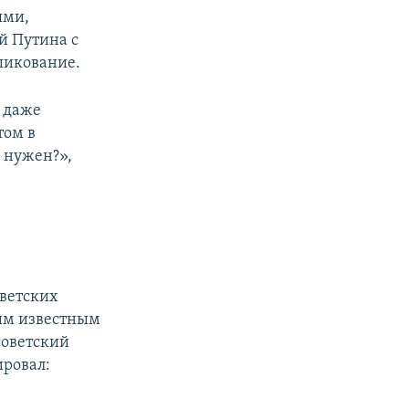
ями,
й Путина с
шикование.
 даже
том в
 нужен?»,
оветских
мым известным
советский
ировал: