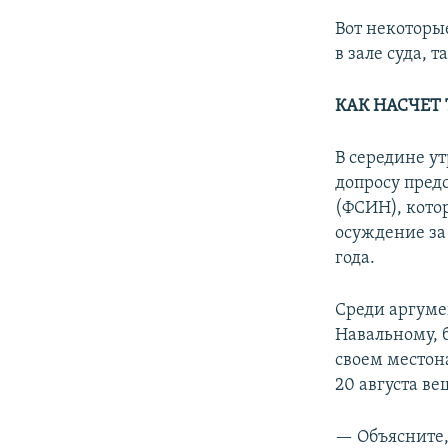
Вот некоторы
в зале суда, т
КАК НАСЧЕТ 
В середине у
допросу пред
(ФСИН), кото
осуждение за
года.
Среди аргуме
Навальному, 
своем местон
20 августа в
— Объясните,