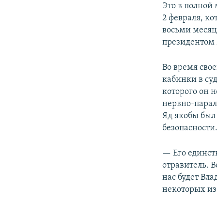
Это в полной
2 февраля, ко
восьми месяц
президентом 
Во время сво
кабинки в су
которого он 
нервно-парал
Яд якобы был
безопасности.
— Его единст
отравитель. В
нас будет Вл
некоторых из