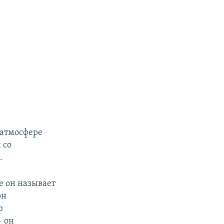
 атмосфере
 со
.
е он называет
он
ю
— он