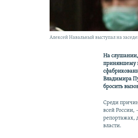
Алексей Навальный выступал на заседен
На слушании,
принявшему н
сфабрикованн
Владимира Пу
бросить вызо
Среди причин
всей России, 
репортажах,
власти.