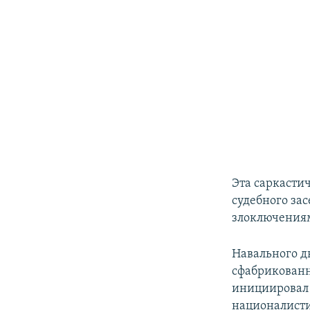
Эта саркасти
судебного за
злоключениям
Навального д
сфабрикованн
инициировал 
националисти