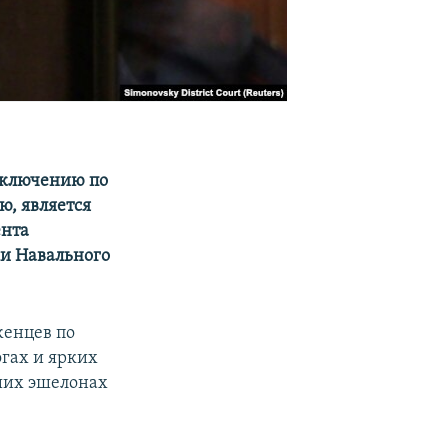
аключению по
ю, является
ента
ки Навального
женцев по
огах и ярких
ших эшелонах