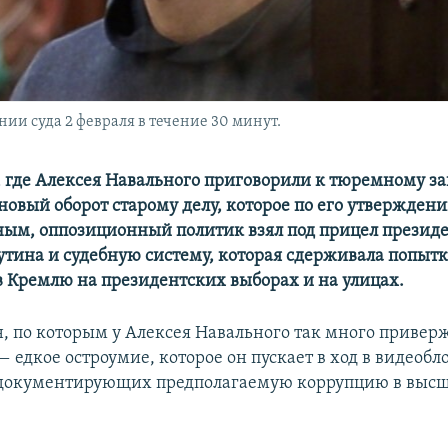
ии суда 2 февраля в течение 30 минут.
 где Алексея Навального приговорили к тюремному з
овый оборот старому делу, которое по его утверждени
ым, оппозиционный политик взял под прицел презид
тина и судебную систему, которая сдерживала попыт
в Кремлю на президентских выборах и на улицах.
, по которым у Алексея Навального так много привер
— едкое остроумие, которое он пускает в ход в видеобл
 документирующих предполагаемую коррупцию в выс