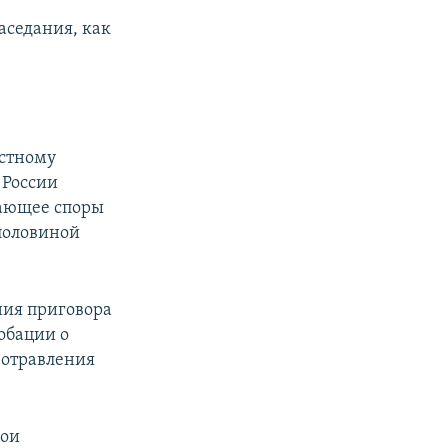
аседания, как
естному
 России
вающее споры
половиной
ния приговора
обации о
 отравления
вои