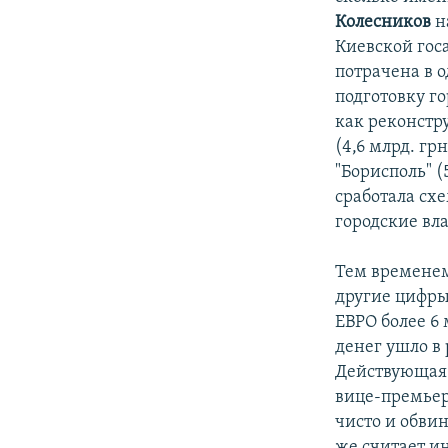
Колесников
н
Киевской го
потрачена в 
подготовку го
как реконстр
(4,6 млрд. гр
"Борисполь" (
сработала схе
городские вла
Тем временем
другие цифры
ЕВРО более 6
денег ушло в
Действующая 
вице-премье
чисто и обви
же считает и