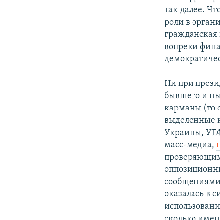
так далее. Ч
роли в органи
гражданская 
вопреки фина
демократичес
Ни при прези
бывшего и ны
карманы (то 
выделенные н
Украины, УЕФ
масс-медиа,
проверяющим
оппозиционн
сообщениями 
оказалась в с
использовании
сколько имен