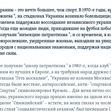
раины – это нечто большее, чем спорт. В 1970-е годы, 
ежнева ", на стадионах Украины возникло болельщицко
ременем поддержало воссоздание независимого украин
Тогда еще молодые люди, приходившие на футбол побол
получали "инъекцию патриотизма ", и со временем, в к
повзрослевшие, умудренные жизнью, выходили на ули
ородов с национальными знаменами, поддержав наци
ие силы.
 получило "школу патриотизма " в 1980-е, когда клуб
дним из лучших в Европе, а на трибунах народ дружно
глашая "Геть москалив!", "Украина не колония Москвы!
тогда были жесткие, антироссийские, анти- "спартаков
Спартак" символизировал Кремль... Для меня лично ос
ны, украинского народа пришло именно на одном из м
ионе "Олимпийский" – кстати, на моих глазах за посл
 из стиля "социалистический реализм" был превращен (