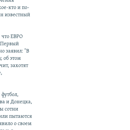
ючения
кое-кто и по-
ан известный
 что ЕВРО
. Первый
о заявил: "В
, об этом
чит, захотят
,
 футбол,
ва и Донецка,
ны сотни
 или пытаются
явило о своем