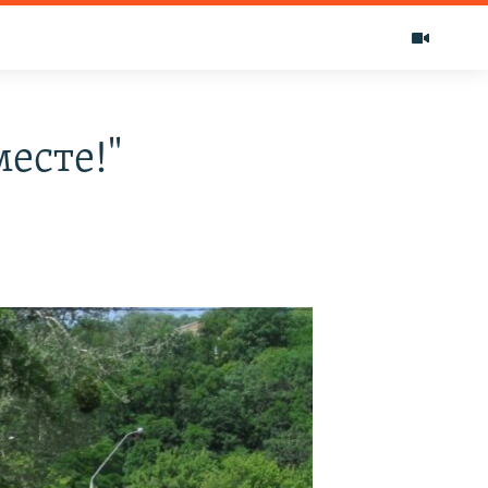
есте!"