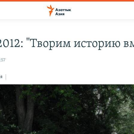
2012: "Творим историю вм
:57
ся