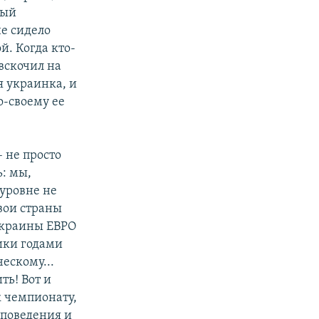
ный
не сидело
й. Когда кто-
вскочил на
 я украинка, и
о-своему ее
 не просто
: мы,
уровне не
вои страны
 Украины ЕВРО
тики годами
ескому...
ть! Вот и
к чемпионату,
 поведения и