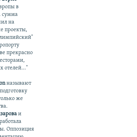
Европы в
а сумма
чил на
ие проекты,
Олимпийский"
эропорту
еве прекрасно
весторами,
 отелей..."
ion
называют
 подготовку
только же
ва.
зарова
и
сработала
ны. Оппозиция
ментацию,