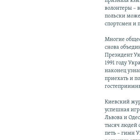
признала язы
волонтеры – в
польски може
спортсмен и 
Многие общес
снова объеди
Президент У
1991 году Укр
наконец узна
приехать и по
гостеприимны
Киевский жу
успешная игр
Львова и Оде
тысяч людей 
петь – гимн У