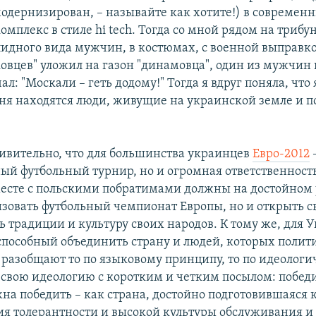
модернизирован, – называйте как хотите!) в современ
мплекс в стиле hi tech. Тогда со мной рядом на трибу
лидного вида мужчин, в костюмах, с военной выправко
ковцев" уложил на газон "динамовца", один из мужчин 
ал: "Москали – геть додому!" Тогда я вдруг поняла, что
еня находятся люди, живущие на украинской земле и п
ивительно, что для большинства украинцев
Евро-2012
–
й футбольный турнир, но и огромная ответственность
есте с польскими побратимами должны на достойном 
изовать футбольный чемпионат Европы, но и открыть с
ь традиции и культуру своих народов. К тому же, для
, способный объединить страну и людей, которых поли
 разобщают то по языковому принципу, то по идеологич
 свою идеологию с коротким и четким посылом: победи
на победить – как страна, достойно подготовившаяся 
ия толерантности и высокой культуры обслуживания и