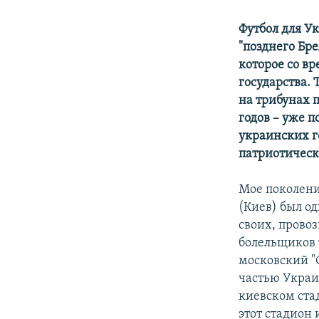
Футбол для Ук
"позднего Бр
которое со в
государства. 
на трибунах 
годов – уже 
украинских г
патриотическ
Мое поколение
(Киев) был о
своих, провоз
болельщиков 
московский "
частью Украи
киевском стад
этот стадион