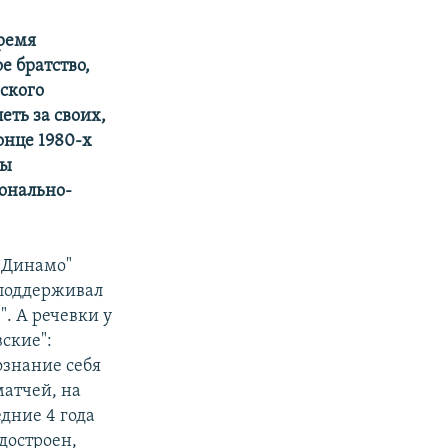
время
е братство,
ского
еть за своих,
онце 1980-х
цы
онально-
 "Динамо"
 поддерживал
". А речевки у
ские":
ознание себя
атчей, на
едние 4 года
достроен,