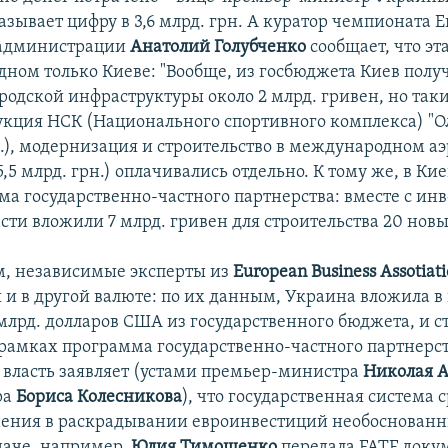
азывает цифру в 3,6 млрд. грн. А куратор чемпионата 
садминистрации
Анатолий Голубченко
сообщает, что эт
одном только Киеве: "Вообще, из госбюджета Киев полу
родской инфраструктуры около 2 млрд. гривен, но так
укция НСК (Национального спортивного комплекса) "
н.), модернизация и строительство в международном а
5,5 млрд. грн.) оплачивались отдельно. К тому же, в Ки
ма государственно-частного партнерства: вместе с ин
сти вложили 7 млрд. гривен для строительства 20 новых
, независимые эксперты из
European Business Assotiat
 и в другой валюте: по их данным, Украина вложила в
 млрд. долларов США из государственного бюджета, и с
 рамках программа государственно-частного партнерст
власть заявляет (устами премьер-министра
Николая А
ра
Бориса Колесникова
), что государственная система 
нения в раскрадывании евроинвестиций необоснован
наче, например,
Юлия Тимошенко
передала FATF доку