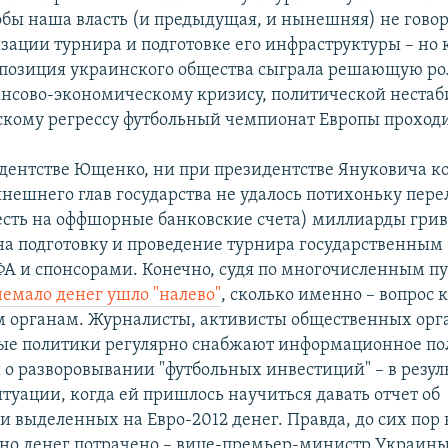
тобы наша власть (и предыдущая, и нынешняя) не говор
зации турнира и подготовке его инфраструктуры – но 
позиция украинского общества сыграла решающую роль
нсово-экономическому кризису, политической нестаб
кому регрессу футбольный чемпионат Европы проходи
дентстве Ющенко, ни при президентстве Януковича 
нешнего глав государства не удалось потихоньку пере
есть на оффшорные банковские счета) миллиарды грив
а подготовку и проведение турнира государственны
А и спонсорами. Конечно, судя по многочисленным п
немало денег ушло "налево"
, сколько именно – вопрос 
 органам. Журналисты, активисты общественных орг
ые политики регулярно снабжают информационное по
о разворовывании "футбольных инвестиций" – в резуль
итуации, когда ей пришлось научиться давать отчет об
 выделенных на Евро-2012 денег. Правда, до сих пор 
но денег потрачено – вице-премьер-министр Украин