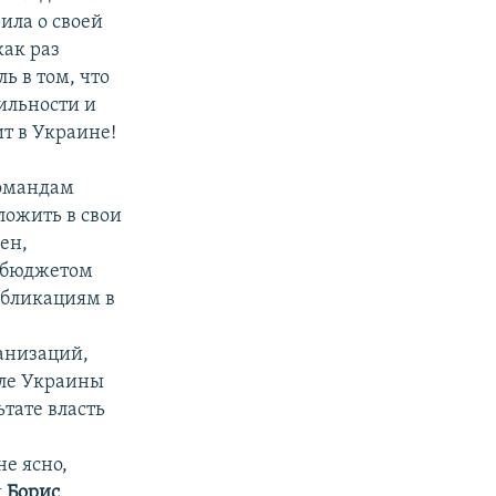
ила о своей
как раз
 в том, что
ильности и
т в Украине!
командам
ложить в свои
ен,
м бюджетом
убликациям в
к
анизаций,
ле Украины
тате власть
не ясно,
ы
Борис