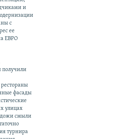
ядчиками и
модернизации
аны с
рес ее
на ЕВРО
а
и получили
 рестораны
енные фасады
истические
их улицах
в дожи смыли
таточно
ия турнира