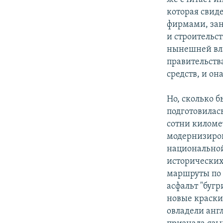
которая свид
фирмами, зан
и строительс
нынешней вла
правительств
средств, и он
Но, сколько б
подготовилас
сотни киломе
модернизиров
национальной
исторических
маршруты по т
асфальт "буг
новые краски
овладели анг