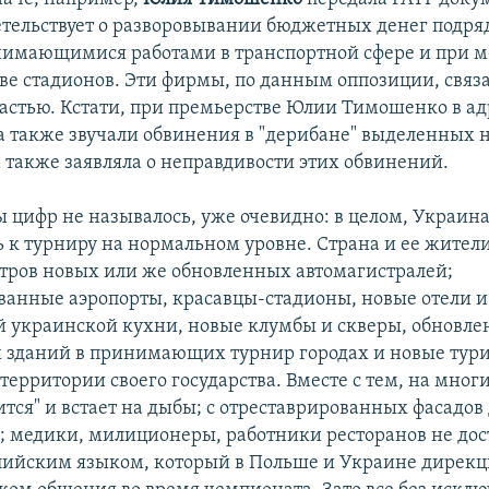
етельствует о разворовывании бюджетных денег подр
имающимися работами в транспортной сфере и при 
тве стадионов. Эти фирмы, по данным оппозиции, связ
стью. Кстати, при премьерстве Юлии Тимошенко в ад
а также звучали обвинения в "дерибане" выделенных 
а также заявляла о неправдивости этих обвинений.
ы цифр не называлось, уже очевидно: в целом, Украин
ь к турниру на нормальном уровне. Страна и ее жител
тров новых или же обновленных автомагистралей;
анные аэропорты, красавцы-стадионы, новые отели и
 украинской кухни, новые клумбы и скверы, обновл
 зданий в принимающих турнир городах и новые тур
ерритории своего государства. Вместе с тем, на мног
рится" и встает на дыбы; с отреставрированных фасадо
; медики, милиционеры, работники ресторанов не дос
лийским языком, который в Польше и Украине дирекц