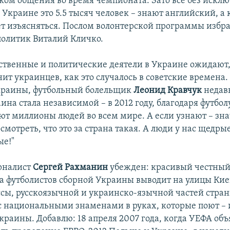
ком общения во время чемпионата. Зато все без искл
 Украине это 5.5 тысяч человек – знают английский, а 
т изъясняться. Послом волонтерской программы избр
политик Виталий Кличко.
твенные и политические деятели в Украине ожидают,
нит украинцев, как это случалось в советские времена
краины, футбольный болельщик
Леонид Кравчук
недавн
аина стала независимой – в 2012 году, благодаря футболу
ют миллионы людей во всем мире. А если узнают – зна
смотреть, что это за страна такая. А люди у нас щедрые
е!"
рналист
Сергей Рахманин
убежден: красивый честный
а футболистов сборной Украины выводит на улицы Кие
ссы, русскоязычной и украинско-язычной частей стра
с национальными знаменами в руках, которые поют –
краины. Добавлю: 18 апреля 2007 года, когда УЕФА объ