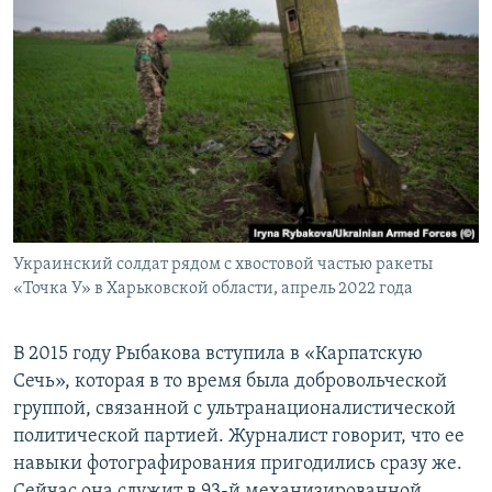
Украинский солдат рядом с хвостовой частью ракеты
«Точка У» в Харьковской области, апрель 2022 года
В 2015 году Рыбакова вступила в «Карпатскую
Сечь», которая в то время была добровольческой
группой, связанной с ультранационалистической
политической партией. Журналист говорит, что ее
навыки фотографирования пригодились сразу же.
Сейчас она служит в 93-й механизированной