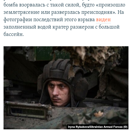
бомба взорвалась с такой силой, будто «произошло
землетрясение или разверзлась преисподняя». На
фотографии последствий этого взрыва
виден
заполненный водой кратер размером с большой
бассейн.