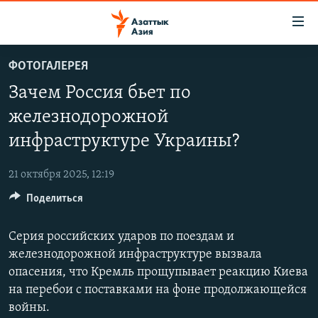
Доступность
ссылок
Вернуться
ФОТОГАЛЕРЕЯ
к
ЦЕНТРАЛЬНАЯ АЗИЯ
Зачем Россия бьет по
основному
НОВОСТИ
КАЗАХСТАН
содержанию
железнодорожной
ВОЙНА В УКРАИНЕ
Вернутся
КЫРГЫЗСТАН
инфраструктуре Украины?
к
НА ДРУГИХ ЯЗЫКАХ
УЗБЕКИСТАН
главной
21 октября 2025, 12:19
ТАДЖИКИСТАН
ҚАЗАҚША
навигации
ПОДПИШИТЕСЬ НА НАС В СОЦСЕТЯХ
Вернутся
Поделиться
КЫРГЫЗЧА
к
ЎЗБЕКЧА
поиску
Серия российских ударов по поездам и
железнодорожной инфраструктуре вызвала
ТОҶИКӢ
Все сайты РСЕ/РС
опасения, что Кремль прощупывает реакцию Киева
TÜRKMENÇE
на перебои с поставками на фоне продолжающейся
войны.