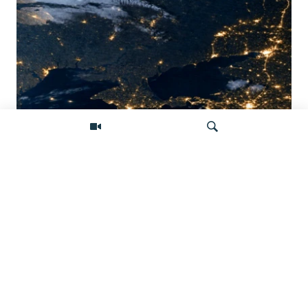
Донбасс во тьме: снимки со спутника
показывают депопуляцию
Искать