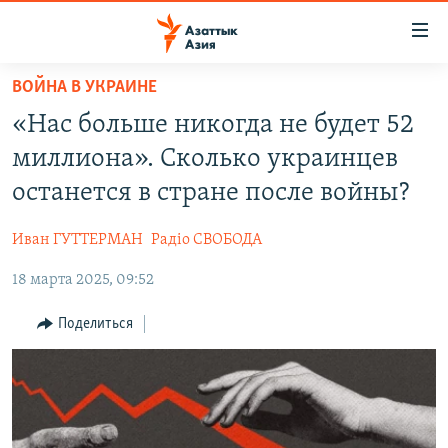
Доступность
ссылок
Вернуться
ВОЙНА В УКРАИНЕ
к
ЦЕНТРАЛЬНАЯ АЗИЯ
«Нас больше никогда не будет 52
основному
НОВОСТИ
КАЗАХСТАН
содержанию
миллиона». Сколько украинцев
ВОЙНА В УКРАИНЕ
Вернутся
КЫРГЫЗСТАН
останется в стране после войны?
к
НА ДРУГИХ ЯЗЫКАХ
УЗБЕКИСТАН
главной
Иван ГУТТЕРМАН
Радiо СВОБОДА
ТАДЖИКИСТАН
ҚАЗАҚША
навигации
ПОДПИШИТЕСЬ НА НАС В СОЦСЕТЯХ
Вернутся
18 марта 2025, 09:52
КЫРГЫЗЧА
к
ЎЗБЕКЧА
Поделиться
поиску
ТОҶИКӢ
Все сайты РСЕ/РС
TÜRKMENÇE