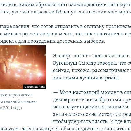
видеть, каким образом этого можно достичь, потому ч
ется, уже использовали бóльшую часть своих «козырны
варе заявил, что готов отправить в отставку правител
е министры остались на месте, так как оппозиция пот
зидента для проведения досрочных выборов.
Эксперт по внешней политике в
Эугениуш Смоляр говорит, что о
сейчас, похоже, рассматривают 
как самый лучший вариант:
— Мы в настоящий момент в сит
ционеров летят
демократически избранный пре
гательной смесью.
использует недемократичные и
я 2014 года.
античеловеческие методы, стрел
чтобы удержать власть. И где в 
ользует силу на улице, чтобы вынудить его сложить с