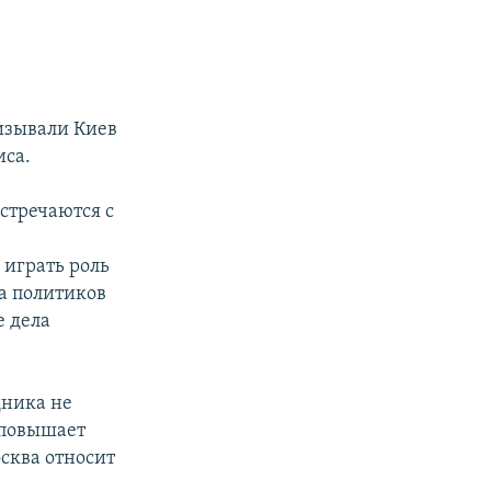
изывали Киев
иса.
встречаются с
 играть роль
а политиков
е дела
дника не
 повышает
сква относит