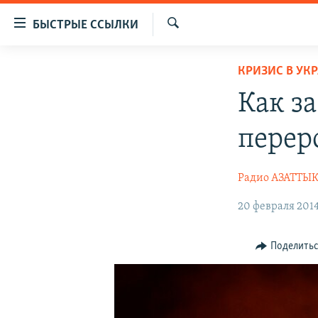
Доступность
БЫСТРЫЕ ССЫЛКИ
ссылок
Искать
Вернуться
ЦЕНТРАЛЬНАЯ АЗИЯ
КРИЗИС В УК
к
НОВОСТИ
КАЗАХСТАН
основному
Как з
содержанию
ВОЙНА В УКРАИНЕ
КЫРГЫЗСТАН
Вернутся
перер
НА ДРУГИХ ЯЗЫКАХ
УЗБЕКИСТАН
к
главной
ТАДЖИКИСТАН
ҚАЗАҚША
Радио АЗАТТЫ
навигации
КЫРГЫЗЧА
Вернутся
20 февраля 2014
к
ЎЗБЕКЧА
поиску
ТОҶИКӢ
Поделить
TÜRKMENÇE