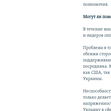
полномочия.
Могут ли пом
В течение мн
и лидеров оп
Проблема в то
обеими сторо
поддерживающ
посредника. 
как США, так
Украины.
Неспособност
только делае
напряженност
Украину в сф