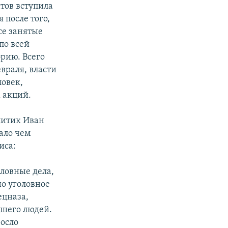
нтов вступила
 после того,
се занятые
по всей
эрию. Всего
враля, власти
ловек,
 акций.
литик Иван
мало чем
иса:
ловные дела,
но уголовное
ецназа,
вшего людей.
росло