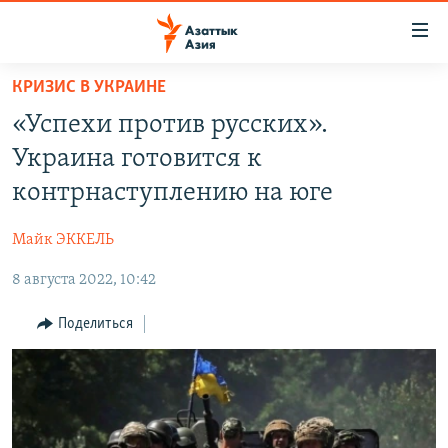
Доступность
ссылок
Вернуться
КРИЗИС В УКРАИНЕ
к
ЦЕНТРАЛЬНАЯ АЗИЯ
«Успехи против русских».
основному
НОВОСТИ
КАЗАХСТАН
содержанию
Украина готовится к
ВОЙНА В УКРАИНЕ
Вернутся
КЫРГЫЗСТАН
контрнаступлению на юге
к
НА ДРУГИХ ЯЗЫКАХ
УЗБЕКИСТАН
главной
Майк ЭККЕЛЬ
ТАДЖИКИСТАН
ҚАЗАҚША
навигации
ПОДПИШИТЕСЬ НА НАС В СОЦСЕТЯХ
Вернутся
8 августа 2022, 10:42
КЫРГЫЗЧА
к
ЎЗБЕКЧА
Поделиться
поиску
ТОҶИКӢ
Все сайты РСЕ/РС
TÜRKMENÇE