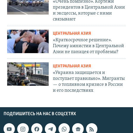
«Очень помпезно». Кортежи
президентов в Центральной Азии
и эксцессы, которые с ними
связывают
ЦЕНТРАЛЬНАЯ АЗИЯ
«Краткосрочное решение».
Почему амнистии в Центральной
Азии не панацея от проблемы?
ЦЕНТРАЛЬНАЯ АЗИЯ
«Украина защищается и
поступает правильно». Мигранты
— о топливном кризисе в России
и его последствиях
ПОДПИШИТЕСЬ НА НАС В СОЦСЕТЯХ