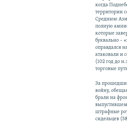
когда Поднеб
территории с
Среднюю Азию
полную амни
которые заве
буквально – 
оправдался на
атаковали и 
(102 год до 
торговые пут
За прошедшие
войну, обеща
брали на фро
выпустившем 
штрафные рот
сидельцев (58