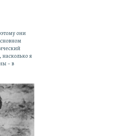
оэтому они
основном
тический
 насколько я
ны – в