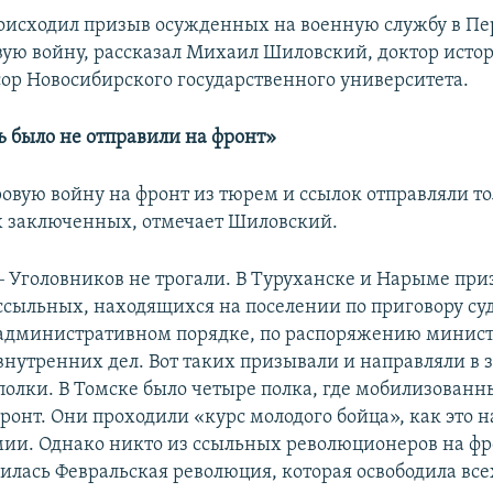
роисходил призыв осужденных на военную службу в Пе
ую войну, рассказал Михаил Шиловский, доктор исто
сор Новосибирского государственного университета.
ь было не отправили на фронт»
овую войну на фронт из тюрем и ссылок отправляли т
 заключенных, отмечает Шиловский.
–
Уголовников не трогали. В Туруханске и Нарыме пр
ссыльных, находящихся на поселении по приговору суд
административном порядке, по распоряжению минис
внутренних дел. Вот таких призывали и направляли в 
полки. В Томске было четыре полка, где мобилизованн
ронт. Они проходили «курс молодого бойца», как это н
мии. Однако никто из ссыльных революционеров на фр
чилась Февральская революция, которая освободила все