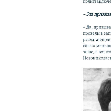
политзаключ
– Эта призыв
– Да, призыва
провели в за
разлагающей 
союз» меньше
знаю, а вот 
Новониколаев