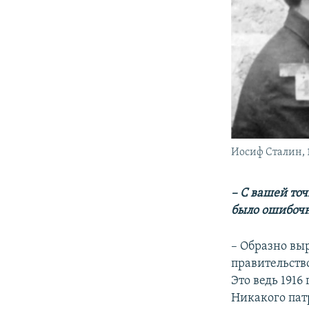
Иосиф Сталин, 1
– С вашей то
было ошибоч
– Образно вы
правительств
Это ведь 1916
Никакого патр