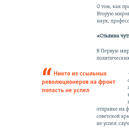
О том, как п
Вторую миров
наук, профес
«Сталина чут
В Первую мир
политических
Никто из ссыльных
революционеров на фронт
попасть не успел
отправке на ф
советской ар
не успел: слу