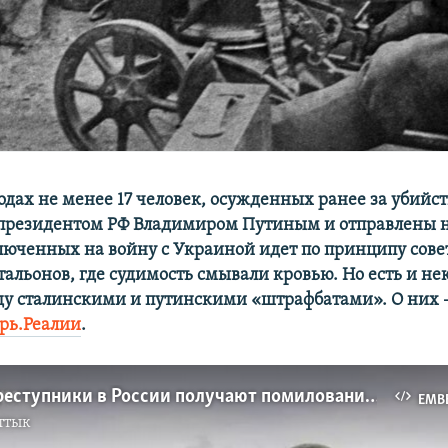
одах не менее 17 человек, осужденных ранее за убийст
президентом РФ Владимиром Путиным и отправлены н
люченных на войну с Украиной идет по принципу сове
альонов, где судимость смывали кровью. Но есть и не
у сталинскими и путинскими «штрафбатами». О них 
рь.Реалии
.
Опасные преступники в России получают помилование и отправляются на войну с Украиной
EMB
ттык