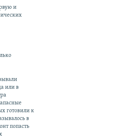
рвую и
рических
олько
изывали
а или в
тра
запасные
ых готовили к
азывалось в
онт попасть
х