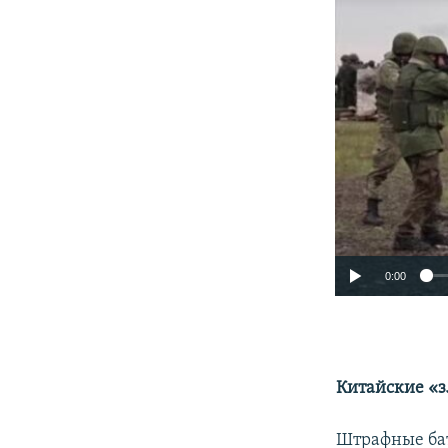
0:00
Китайские «
Штрафные бат