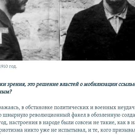
910 год.
чки зрения, это решение властей о мобилизации ссыл
ным?
ражаясь, в обстановке политических и военных неудач
о швырнуло революционный факел в обозленную солда
 год, настроения в народе были совсем не такие, как в 
иотизма никто уже не испытывал, и те, кого призывали