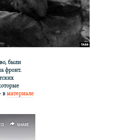
во, были
а фронт.
тских
которые
– в
материале
ED
SHARE