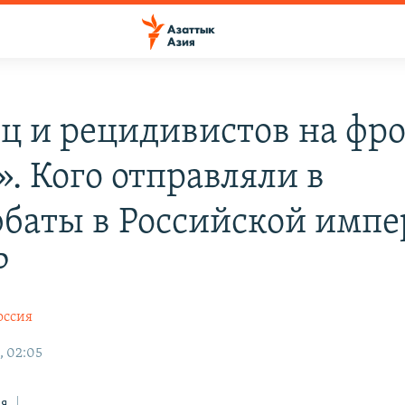
ц и рецидивистов на фро
». Кого отправляли в
баты в Российской импе
Р
оссия
, 02:05
ся