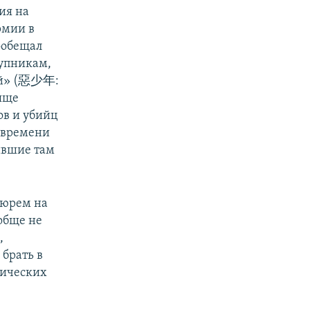
ия на
рмии в
ообещал
px
width
упникам,
ней» (惡少年:
тяще
ов и убийц
о времени
ившие там
тюрем на
обще не
,
брать в
тических