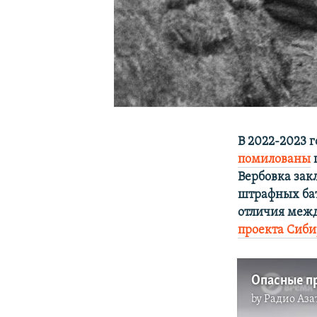
В 2022-2023 г
помилованы
Вербовка зак
штрафных бат
отличия межд
проекта Сиби
by
Радио Аза