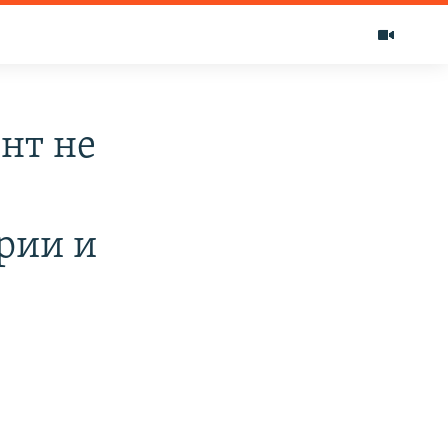
нт не
рии и