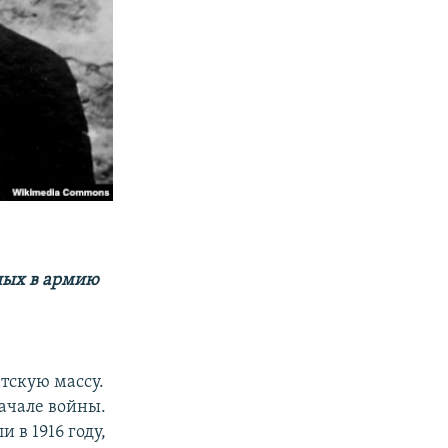
ьных в армию
тскую массу.
начале войны.
 в 1916 году,