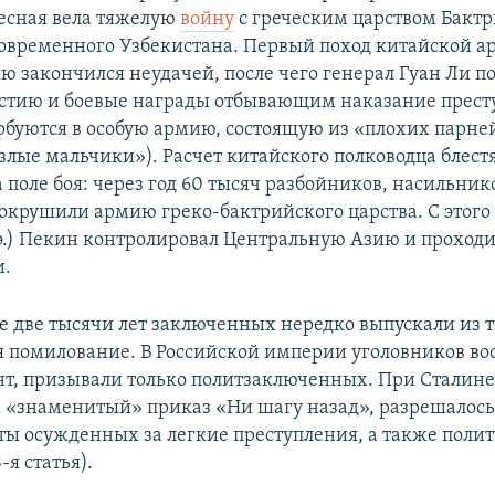
есная вела тяжелую
войну
с греческим царством Бактр
овременного Узбекистана. Первый поход китайской а
720p
1080p
 закончился неудачей, после чего генерал Гуан Ли п
стию и боевые награды отбывающим наказание прест
рбуются в особую армию, состоящую из «плохих пар
«злые мальчики»). Расчет китайского полководца блес
 поле боя: через год 60 тысяч разбойников, насильник
сокрушили армию греко-бактрийского царства. С этог
н.э.) Пекин контролировал Центральную Азию и проход
и.
 две тысячи лет заключенных нередко выпускали из 
я помилование. В Российской империи уголовников во
нт, призывали только политзаключенных. При Сталине
«знаменитый» приказ «Ни шагу назад», разрешалось 
ы осужденных за легкие преступления, а также поли
-я статья).