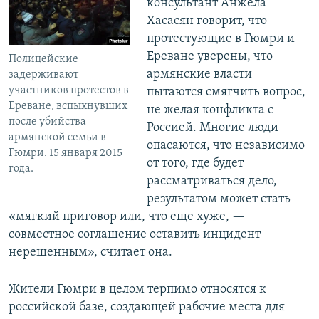
консультант Анжела
Хасасян говорит, что
протестующие в Гюмри и
Ереване уверены, что
Полицейские
армянские власти
задерживают
участников протестов в
пытаются смягчить вопрос,
Ереване, вспыхнувших
не желая конфликта с
после убийства
Россией. Многие люди
армянской семьи в
опасаются, что независимо
Гюмри. 15 января 2015
от того, где будет
года.
рассматриваться дело,
результатом может стать
«мягкий приговор или, что еще хуже, —
совместное соглашение оставить инцидент
нерешенным», считает она.
Жители Гюмри в целом терпимо относятся к
российской базе, создающей рабочие места для