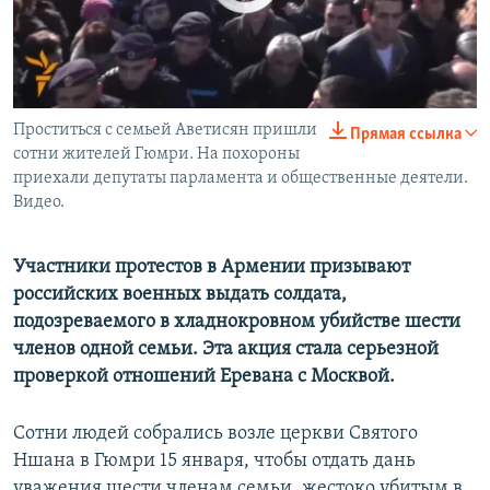
Проститься с семьей Аветисян пришли
0:00
0:01:05
Прямая ссылка
EMBED
SHARE
сотни жителей Гюмри. На похороны
приехали депутаты парламента и общественные деятели.
Видео.
Участники протестов в Армении призывают
российских военных выдать солдата,
подозреваемого в хладнокровном убийстве шести
членов одной семьи. Эта акция стала серьезной
проверкой отношений Еревана с Москвой.
Сотни людей собрались возле церкви Святого
Ншана в Гюмри 15 января, чтобы отдать дань
уважения шести членам семьи, жестоко убитым в