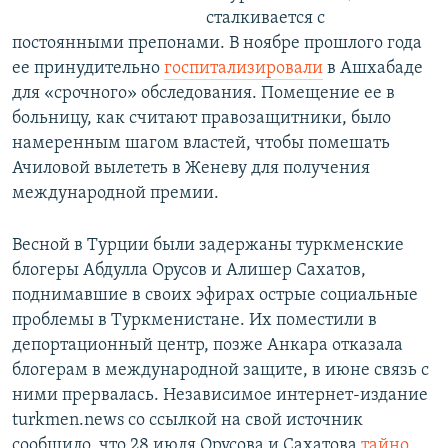
сталкивается с
постоянными препонами. В ноябре прошлого года
ее принудительно
госпитализировали
в Ашхабаде
для «срочного» обследования. Помещение ее в
больницу, как считают правозащитники, было
намеренным шагом властей, чтобы помешать
Ачиловой вылететь в Женеву для получения
международной премии.
Весной в Турции были задержаны туркменские
блогеры Абдулла Орусов и Алишер Сахатов,
поднимавшие в своих эфирах острые социальные
проблемы в Туркменистане. Их поместили в
депортационный центр, позже Анкара отказала
блогерам в международной защите, в июне связь с
ними прервалась. Независимое интернет-издание
turkmen.news со ссылкой на свой источник
сообщило, что 28 июля Орусова и Сахатова
тайно