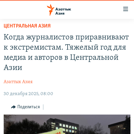
Доступность
ссылок
Вернуться
ЦЕНТРАЛЬНАЯ АЗИЯ
к
ЦЕНТРАЛЬНАЯ АЗИЯ
Когда журналистов приравнивают
основному
НОВОСТИ
КАЗАХСТАН
содержанию
к экстремистам. Тяжелый год для
ВОЙНА В УКРАИНЕ
Вернутся
КЫРГЫЗСТАН
медиа и авторов в Центральной
к
НА ДРУГИХ ЯЗЫКАХ
УЗБЕКИСТАН
Азии
главной
ТАДЖИКИСТАН
ҚАЗАҚША
навигации
ПОДПИШИТЕСЬ НА НАС В СОЦСЕТЯХ
Азаттык Азия
Вернутся
КЫРГЫЗЧА
к
30 декабря 2025, 08:00
ЎЗБЕКЧА
поиску
Поделиться
ТОҶИКӢ
Все сайты РСЕ/РС
TÜRKMENÇE