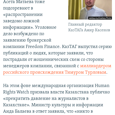
Асета Матаева тоже
подозревают в
«распространении
заведомо ложной
Главный редактор
информации». Уголовное
КазТАГа Амир Касенов
дело возбуждено по
заявлению брокерской
компании Freedom Finance. КазТАГ выпустил серию
публикаций о людях, которые заявили, что
пострадали от мошеннических схем со стороны
менеджеров компании, связанной с
миллиардером
российского происхождения Тимуром Турловым
.
На этом фоне международная организация Human
Rights Watch призвала власти Казахстана публично
«прекратить давление на журналистов в
Казахстане». Министр культуры и информации
Аида Балаева в ответ заявила, что «никто в