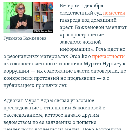
Вечером 1 декабря
следственный суд
поместил
главреда под домашний
арест. Бажкеновой вменяют
«распространение
Гульнара Бажкенова
заведомо ложной
информации». Речь идет не
о резонансных материалах Orda.kz о
причастности
высокопоставленного чиновника Мурата Нуртлеу к
коррупции — их содержание власти опровергли, но
конкретных претензий не предъявили — а о
публикациях прошлых лет.
Адвокат Мурат Адам связал уголовное
преследование в отношении Бажкеновой с
расследованием, которое начато другим
ведомством по ее заявлению о попытке
рейдерского давления на медиа. Пока Бажкенова