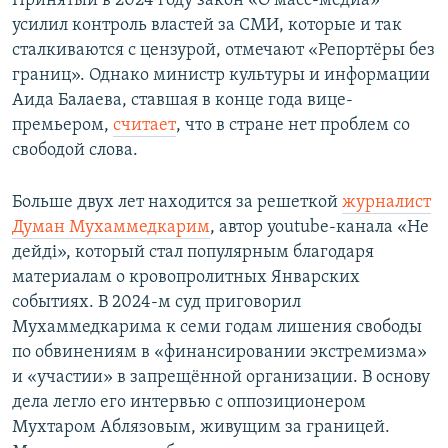
Принятый в 2024 году закон «О масс-медиа»
усилил контроль властей за СМИ, которые и так
сталкиваются с цензурой, отмечают «Репортёры без
границ». Однако министр культуры и информации
Аида Балаева, ставшая в конце года вице-
премьером,
считает
, что в стране нет проблем со
свободой слова.
Больше двух лет находится за решеткой
журналист
Думан Мухаммедкарим
, автор youtube-канала «Не
дейді», который стал популярным благодаря
материалам о кровопролитных Январских
событиях. В 2024-м суд приговорил
Мухаммедкарима к семи годам лишения свободы
по обвинениям в «финансировании экстремизма»
и «участии» в запрещённой организации. В основу
дела легло его интервью с оппозиционером
Мухтаром Аблязовым, живущим за границей.