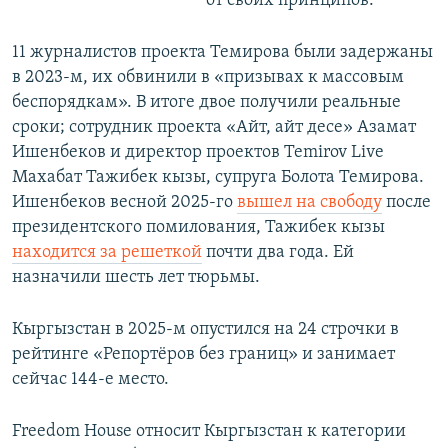
от своих принципов.
11 журналистов проекта Темирова были задержаны
в 2023-м, их обвинили в «призывах к массовым
беспорядкам». В итоге двое получили реальные
сроки; сотрудник проекта «Айт, айт десе» Азамат
Ишенбеков и директор проектов Temirov Live
Махабат Тажибек кызы, супруга Болота Темирова.
Ишенбеков весной 2025-го
вышел на свободу
после
президентского помилования, Тажибек кызы
находится за решеткой
почти два года. Ей
назначили шесть лет тюрьмы.
Кыргызстан в 2025-м опустился на 24 строчки в
рейтинге «Репортёров без границ» и занимает
сейчас 144-е место.
Freedom House относит Кыргызстан к категории