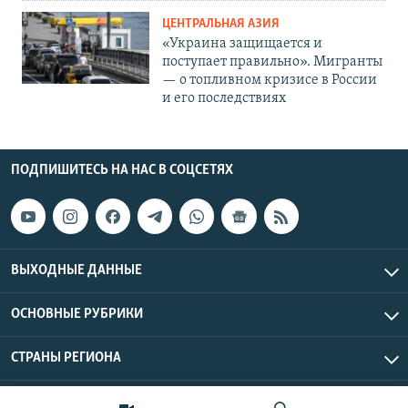
ЦЕНТРАЛЬНАЯ АЗИЯ
«Украина защищается и
поступает правильно». Мигранты
— о топливном кризисе в России
и его последствиях
ПОДПИШИТЕСЬ НА НАС В СОЦСЕТЯХ
ВЫХОДНЫЕ ДАННЫЕ
ОСНОВНЫЕ РУБРИКИ
СТРАНЫ РЕГИОНА
Азаттык Азия © 2026 RFE/RL, Inc. | Все права защищены.