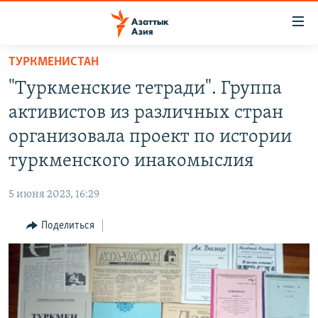
Доступность
ссылок
Вернуться
ТУРКМЕНИСТАН
к
ЦЕНТРАЛЬНАЯ АЗИЯ
"Туркменские тетради". Группа
основному
НОВОСТИ
КАЗАХСТАН
содержанию
активистов из различных стран
ВОЙНА В УКРАИНЕ
Вернутся
КЫРГЫЗСТАН
организовала проект по истории
к
НА ДРУГИХ ЯЗЫКАХ
УЗБЕКИСТАН
туркменского инакомыслия
главной
ТАДЖИКИСТАН
ҚАЗАҚША
навигации
ПОДПИШИТЕСЬ НА НАС В СОЦСЕТЯХ
5 июня 2023, 16:29
Вернутся
КЫРГЫЗЧА
к
Поделиться
ЎЗБЕКЧА
поиску
ТОҶИКӢ
Все сайты РСЕ/РС
TÜRKMENÇE