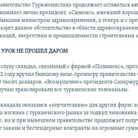
вительство Туркменистана продолжает оставаться а
инимает лично президент. «Сименс», имевший хоро
бывшим министром здравоохранения, а теперь и с пр
ьзует данное обстоятельство в области здравоохранени
аций, энергетики и промышленности строительных 
УРОК НЕ ПРОШЕЛ ДАРОМ
а слуху скандал, связанный с фирмой «Полимекс», пре
02 году вручил бывшему вице-премьеру правительства
 тысяч долларов. «Возмущение» президента Сапармур
лучаю транслировали все туркменские телеканалы.
скандала оказались «поучительны» для других фирм: 
ла изгнана с туркменского рынка за подкуп чиновника
е, но и при нынешнем правительстве продолжает полу
 заказы и бестендерные контракты на огромные сум