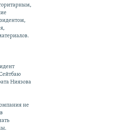
вторитарным,
шие
езидентом,
я,
материалов.
зидент
 Сейтбаю
ата Ниязова
компания не
 в
чать
мы.