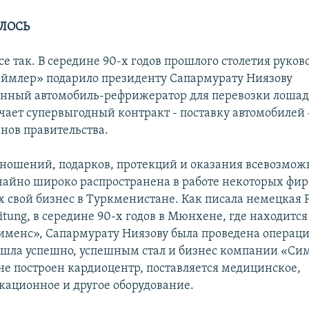
ЛОСЬ
е так. В середине 90-х годов прошлого столетия руков
ймлер» подарило президенту Сапармурату Ниязову
нный автомобиль-рефрижератор для перевозки лошаде
чает супервыгодный контракт - поставку автомобилей
енов правительства.
ношений, подарков, протекций и оказания всевозмож
айно широко распространена в работе некоторых фир
 свой бизнес в Туркменистане. Как писала немецкая F
itung, в середине 90-х годов в Мюнхене, где находитс
менс», Сапармурату Ниязову была проведена операция
шла успешно, успешным стал и бизнес компании «Сим
е построен кардиоцентр, поставляется медицинское,
ационное и другое оборудование.