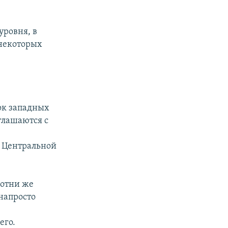
уровня, в
некоторых
ок западных
глашаются с
 Центральной
отни же
напросто
его.