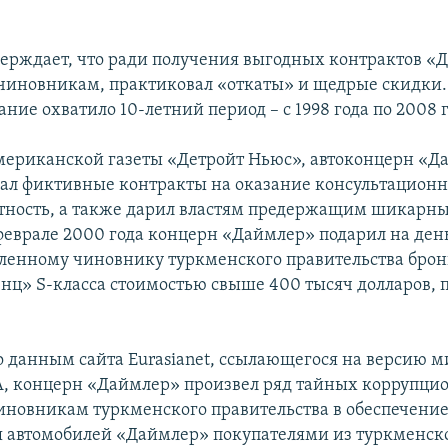
верждает, что ради получения выгодных контрактов «
 чиновникам, практиковал «откаты» и щедрые скидки.
ание охватило 10-летний период – с 1998 года по 2008 г
ериканской газеты «Детройт Ньюс», автоконцерн «Д
ал фиктивные контракты на оказание консультационн
тность, а также дарил властям предержащим шикарны
феврале 2000 года концерн «Даймлер» подарил на де
ленному чиновнику туркменского правительства бро
нц» S-класса стоимостью свыше 400 тысяч долларов, 
по данным сайта Eurasianet, ссылающегося на версию 
, концерн «Даймлер» произвел ряд тайных коррупци
новникам туркменского правительства в обеспечени
 автомобилей «Даймлер» покупателями из туркменск