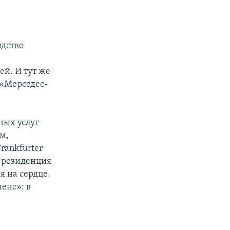
одство
й. И тут же
 «Мерседес-
ных услуг
м,
rankfurter
я резиденция
 на сердце.
енс»: в