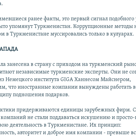
а.
имевшиеся ранее факты, это первый сигнал подобного 
ыто упомянут Туркменистан. Коррупционные методы 
м в Туркменистане муссировались только в кулуарах.
ЗАПАДА
ла занесена в страну с приходом на туркменский рын
итают независимые туркменские эксперты. Они не со
из Немецкого института GIGA Ханнесом Майснером,
м, что иностранные компании вынуждены работать в
ципу подношения подарков.
актики придерживаются единицы зарубежных фирм. С
компаний не стали поддаваться искушению и просто-
вою деятельность в Туркменистане. Их принцип:
ность, авторитет и доброе имя компании - превыше вс