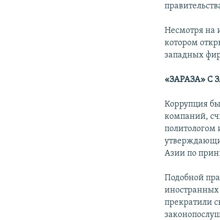
правительств
Несмотря на 
котором откр
западных фир
«ЗАРАЗА» С 
Коррупция бы
компаний, сч
политологом 
утверждающи
Азии по прин
Подобной пр
иностранных 
прекратили с
законопослуш