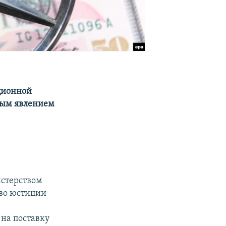
ционной
чным явлением
истерством
во юстиции
 на поставку