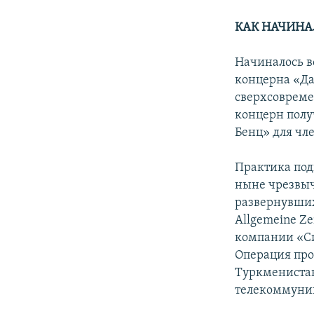
КАК НАЧИНА
Начиналось вс
концерна «Да
сверхсовреме
концерн полу
Бенц» для чл
Практика под
ныне чрезвыч
развернувших
Allgemeine Ze
компании «Си
Операция про
Туркменистан
телекоммуник