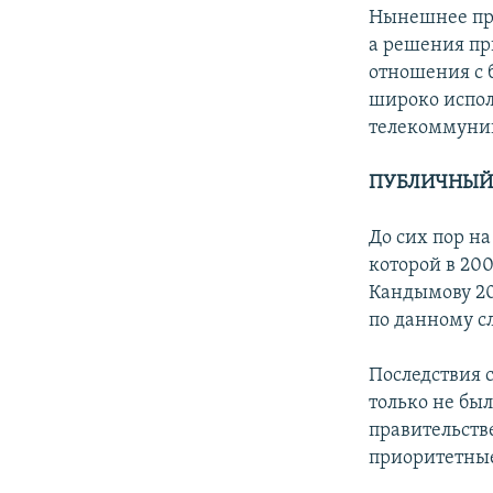
Нынешнее пра
а решения пр
отношения с 
широко испол
телекоммуник
ПУБЛИЧНЫЙ 
До сих пор н
которой в 20
Кандымову 20
по данному с
Последствия 
только не бы
правительств
приоритетные