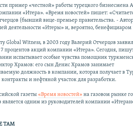
ти пример «честной» работы турецкого бизнесмена 
омпании «Итера». «Время новостей» пишет: «Считаетс
Отчерцов (бывший вице-премьер правительства. - Авто
лей деятельности «Итеры» и, вероятно, бенефициаром
ту Global Witness, в 2003 году Валерий Отчерцов заявил
7 процентов акций компании «Итера». Сегодня, пишу
ании испытывает особые чувства помощник туркменс
иктор Храмов: его сын Денис Храмов занимает
ваемую должность в компании, которая получает в Т
 контракты и нефтяной участок для разработки.
сийской газеты
«Время новостей»
на газовом рынке го
 является одним из руководителей компании «Итеране
Е ТАМ