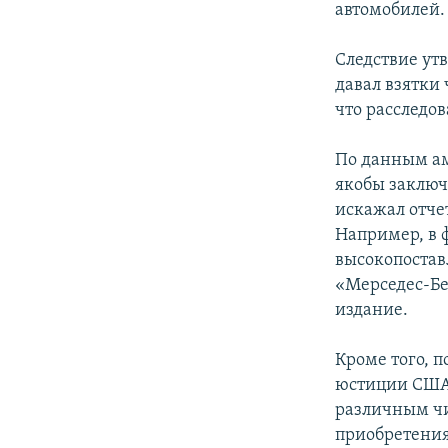
автомобилей.
Следствие ут
давал взятки
что расследов
По данным ам
якобы заключ
искажал отче
Например, в 
высокопостав
«Мерседес-Бе
издание.
Кроме того, 
юстиции США
различным чи
приобретения