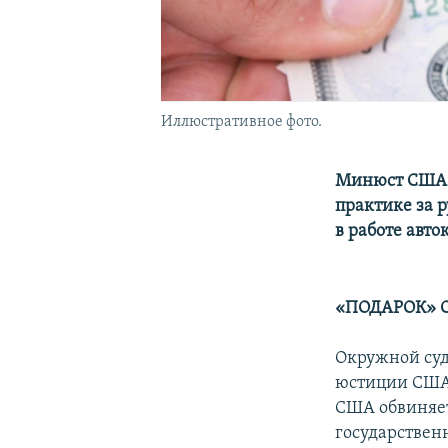
Иллюстративное фото.
Минюст США 
практике за 
в работе авт
«ПОДАРОК» 
Окружной суд
юстиции США
США обвиняет
государственн