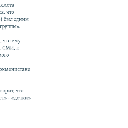
Ахмета
я, что
р) был одним
 группы».
, что ему
т СМИ, к
кого
уркменистане
ворит, что
т» - «дочки»