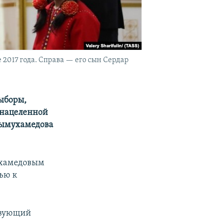
2017 года. Справа — его сын Сердар
ыборы,
 нацеленной
дымухамедова
ухамедовым
тью к
ствующий