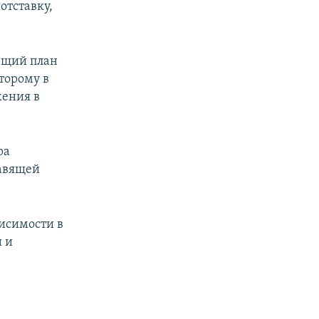
отставку,
ющий план
торому в
жения в
ра
авящей
исимости в
 и