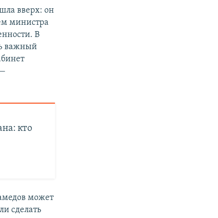
шла вверх: он
лем министра
нности. В
нь важный
абинет
 —
на: кто
хамедов может
ли сделать