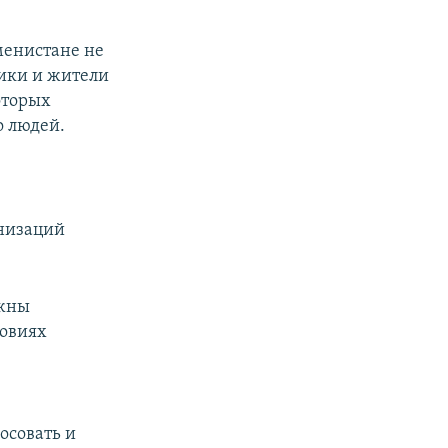
менистане не
дики и жители
которых
о людей.
низаций
лжны
ловиях
осовать и