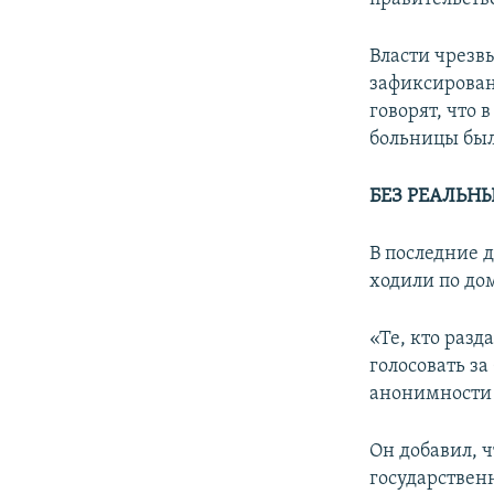
Власти чрезв
зафиксирован
говорят, что 
больницы был
БЕЗ РЕАЛЬН
В последние 
ходили по до
«Те, кто раз
голосовать з
анонимности
Он добавил, ч
государствен