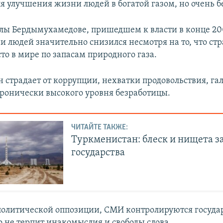
ля улучшения жизни людей в богатой газом, но очень б
лы Бердымухамедове, пришедшем к власти в конце 200
и людей значительно снизился несмотря на то, что ст
то в мире по запасам природного газа.
 страдает от коррупции, нехватки продовольствия, г
ронически высокого уровня безработицы.
ЧИТАЙТЕ ТАКЖЕ:
Туркменистан: блеск и нищета з
государства
 политической оппозиции, СМИ контролируются государ
о не терпит инакомыслия и свободы слова.