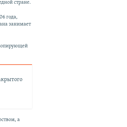
едной стране.
6 года,
рана занимает
алопирующей
акрытого
ством, а