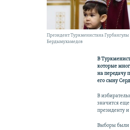
Президент Туркменистана Гурбангулы Бе
Бердымухамедов
В Туркменист
которые мног
на передачу 
его сыну Серд
В избиратель
значится еще
президенту и
Выборы были 