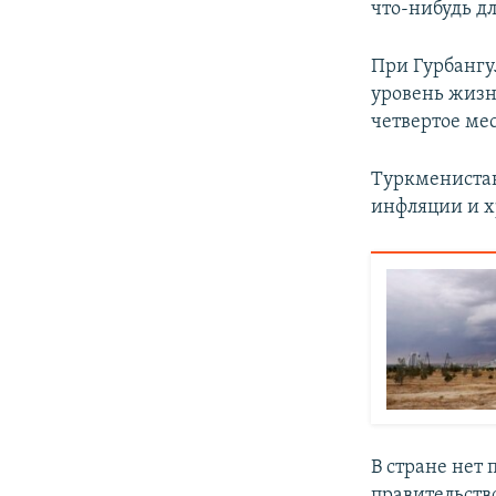
что-нибудь д
При Гурбангу
уровень жизн
четвертое мес
Туркменистан
инфляции и х
В стране нет
правительств