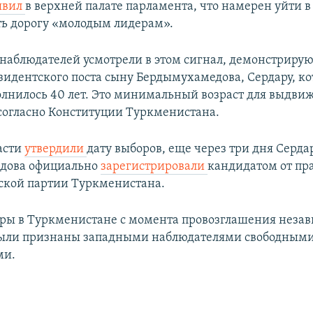
явил
в верхней палате парламента, что намерен уйти в 
ть дорогу «молодым лидерам».
наблюдателей усмотрели в этом сигнал, демонстриру
зидентского поста сыну Бердымухамедова, Сердару, ко
олнилось 40 лет. Это минимальный возраст для выдви
согласно Конституции Туркменистана.
ласти
утвердили
дату выборов, еще через три дня Серда
дова официально
зарегистрировали
кандидатом от пр
ской партии Туркменистана.
ры в Туркменистане с момента провозглашения незав
 были признаны западными наблюдателями свободными
ми.