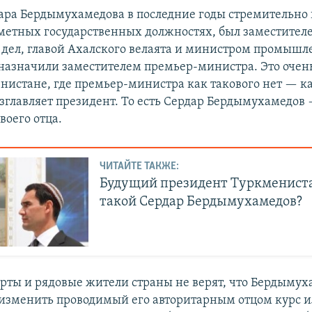
ара Бердымухамедова в последние годы стремительно 
аметных государственных должностях, был заместите
дел, главой Ахалского велаята и министром промышле
о назначили заместителем премьер-министра. Это оче
енистане, где премьер-министра как такового нет — к
зглавляет президент. То есть Сердар Бердымухамедов
воего отца.
ЧИТАЙТЕ ТАКЖЕ:
Будущий президент Туркмениста
такой Сердар Бердымухамедов?
рты и рядовые жители страны не верят, что Бердыму
изменить проводимый его авторитарным отцом курс и