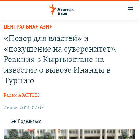
Доступность
ссылок
Вернуться
ЦЕНТРАЛЬНАЯ АЗИЯ
к
ЦЕНТРАЛЬНАЯ АЗИЯ
«Позор для властей» и
основному
НОВОСТИ
КАЗАХСТАН
содержанию
«покушение на суверенитет».
ВОЙНА В УКРАИНЕ
Вернутся
КЫРГЫЗСТАН
Реакция в Кыргызстане на
к
НА ДРУГИХ ЯЗЫКАХ
УЗБЕКИСТАН
известие о вывозе Инанды в
главной
ТАДЖИКИСТАН
ҚАЗАҚША
навигации
Турцию
ПОДПИШИТЕСЬ НА НАС В СОЦСЕТЯХ
Вернутся
КЫРГЫЗЧА
к
Радио АЗАТТЫК
ЎЗБЕКЧА
поиску
7 июля 2021, 07:03
ТОҶИКӢ
Все сайты РСЕ/РС
Поделиться
TÜRKMENÇE