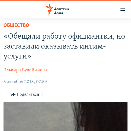
Доступность
ссылок
Вернуться
ОБЩЕСТВО
к
ЦЕНТРАЛЬНАЯ АЗИЯ
«Обещали работу официантки, но
основному
НОВОСТИ
КАЗАХСТАН
содержанию
заставили оказывать интим-
ВОЙНА В УКРАИНЕ
Вернутся
КЫРГЫЗСТАН
услуги»
к
НА ДРУГИХ ЯЗЫКАХ
УЗБЕКИСТАН
главной
Эльвира Будайчиева
ТАДЖИКИСТАН
ҚАЗАҚША
навигации
ПОДПИШИТЕСЬ НА НАС В СОЦСЕТЯХ
Вернутся
5 октября 2018, 07:59
КЫРГЫЗЧА
к
ЎЗБЕКЧА
Поделиться
поиску
ТОҶИКӢ
Все сайты РСЕ/РС
TÜRKMENÇE