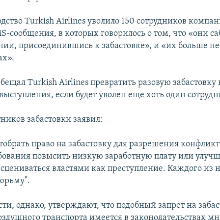
одство Turkish Airlines уволило 150 сотрудников компа
S-сообщения, в которых говорилось о том, что «они с
нии, присоединившись к забастовке», и «их больше не
ах».
ещал Turkish Airlines превратить разовую забастовку 
выступления, если будет уволен еще хоть один сотрудн
тников забастовки заявил:
отобрать право на забастовку для разрешения конфлик
бования повысить низкую заработную плату или улучш
асцениваться властями как преступление. Каждого из 
тюрьму".
ти, однако, утверждают, что подобный запрет на заба
оздушного транспорта имеется в законодательствах мн