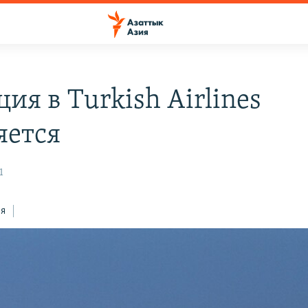
ия в Turkish Airlines
яется
1
ся