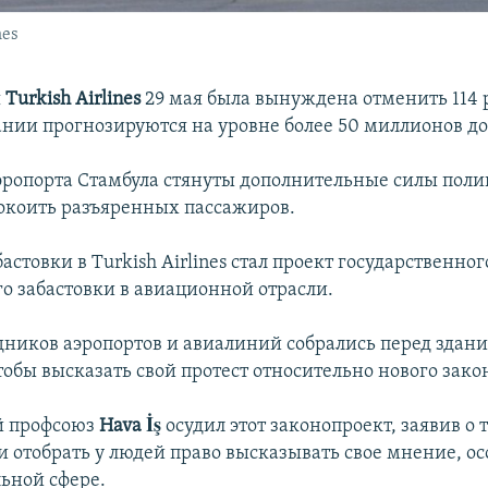
nes
я
Turkish Airlines
29 мая была вынуждена отменить 114 
нии прогнозируются на уровне более 50 миллионов до
эропорта Стамбула стянуты дополнительные силы поли
окоить разъяренных пассажиров.
стовки в Turkish Airlines стал проект государственног
 забастовки в авиационной отрасли.
дников аэропортов и авиалиний собрались перед здан
тобы высказать свой протест относительно нового зако
 профсоюз
Hava İş
осудил этот законопроект, заявив о 
и отобрать у людей право высказывать свое мнение, ос
ьной сфере.