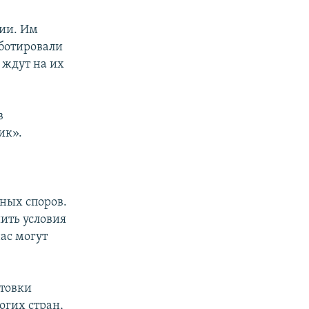
нии. Им
аботировали
 ждут на их
в
ик».
тных споров.
ить условия
нас могут
стовки
огих стран,