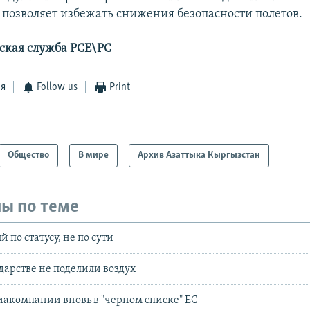
о позволяет избежать снижения безопасности полетов.
ская служба РСЕ\РС
ся
Follow us
Print
Общество
В мире
Архив Азаттыка Кыргызстан
ы по теме
по статусу, не по сути
дарстве не поделили воздух
акомпании вновь в "черном списке" ЕС