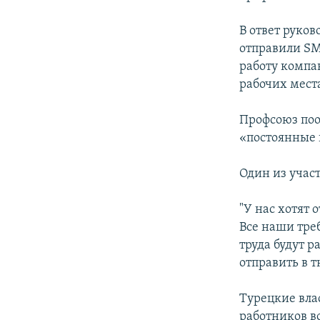
В ответ руков
отправили SM
работу компа
рабочих мест
Профсоюз пооб
«постоянные 
Один из учас
"У нас хотят 
Все наши тре
труда будут р
отправить в 
Турецкие влас
работников в