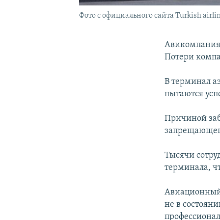
Фото с официального сайта Turkish airli
Авикомпани
Потери компа
В терминал а
пытаются усп
Причиной заба
запрещающего
Тысячи сотру
терминала, ч
Авиационный
не в состояни
профессионал