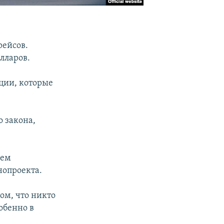
рейсов.
лларов.
ции, которые
о закона,
ием
нопроекта.
том, что никто
обенно в