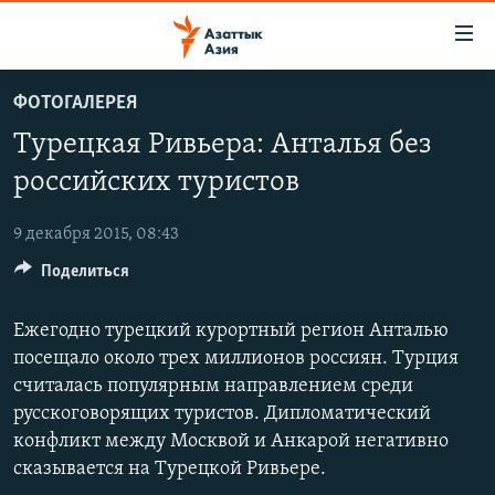
Доступность
ссылок
Вернуться
ФОТОГАЛЕРЕЯ
к
ЦЕНТРАЛЬНАЯ АЗИЯ
Турецкая Ривьера: Анталья без
основному
НОВОСТИ
КАЗАХСТАН
содержанию
российских туристов
ВОЙНА В УКРАИНЕ
Вернутся
КЫРГЫЗСТАН
к
9 декабря 2015, 08:43
НА ДРУГИХ ЯЗЫКАХ
УЗБЕКИСТАН
главной
Поделиться
ТАДЖИКИСТАН
ҚАЗАҚША
навигации
ПОДПИШИТЕСЬ НА НАС В СОЦСЕТЯХ
Вернутся
КЫРГЫЗЧА
Ежегодно турецкий курортный регион Анталью
к
посещало около трех миллионов россиян. Турция
ЎЗБЕКЧА
поиску
считалась популярным направлением среди
ТОҶИКӢ
Все сайты РСЕ/РС
русскоговорящих туристов. Дипломатический
TÜRKMENÇE
конфликт между Москвой и Анкарой негативно
сказывается на Турецкой Ривьере.