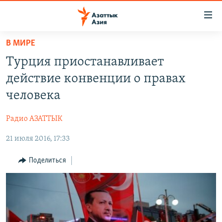
Доступность
ссылок
Вернуться
В МИРЕ
к
ЦЕНТРАЛЬНАЯ АЗИЯ
Турция приостанавливает
основному
НОВОСТИ
КАЗАХСТАН
содержанию
действие конвенции о правах
ВОЙНА В УКРАИНЕ
Вернутся
КЫРГЫЗСТАН
человека
к
НА ДРУГИХ ЯЗЫКАХ
УЗБЕКИСТАН
главной
Радио АЗАТТЫК
ТАДЖИКИСТАН
ҚАЗАҚША
навигации
ПОДПИШИТЕСЬ НА НАС В СОЦСЕТЯХ
Вернутся
21 июля 2016, 17:33
КЫРГЫЗЧА
к
ЎЗБЕКЧА
Поделиться
поиску
ТОҶИКӢ
Все сайты РСЕ/РС
TÜRKMENÇE