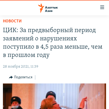
Доступность
ссылок
Вернуться
НОВОСТИ
к
ЦЕНТРАЛЬНАЯ АЗИЯ
ЦИК: За предвыборный период
основному
НОВОСТИ
КАЗАХСТАН
содержанию
заявлений о нарушениях
ВОЙНА В УКРАИНЕ
Вернутся
КЫРГЫЗСТАН
поступило в 4,5 раза меньше, чем
к
НА ДРУГИХ ЯЗЫКАХ
УЗБЕКИСТАН
в прошлом году
главной
ТАДЖИКИСТАН
ҚАЗАҚША
навигации
ПОДПИШИТЕСЬ НА НАС В СОЦСЕТЯХ
28 ноября 2021, 11:39
Вернутся
КЫРГЫЗЧА
к
Поделиться
ЎЗБЕКЧА
поиску
ТОҶИКӢ
Все сайты РСЕ/РС
TÜRKMENÇE