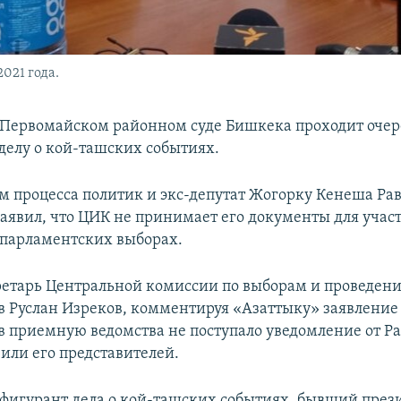
021 года.
в Первомайском районном суде Бишкека проходит оче
 делу о кой-ташских событиях.
м процесса политик и экс-депутат Жогорку Кенеша Ра
аявил, что ЦИК не принимает его документы для участ
парламентских выборах.
ретарь Центральной комиссии по выборам и проведен
 Руслан Изреков, комментируя «Азаттыку» заявление
 в приемную ведомства не поступало уведомление от Р
или его представителей.
 фигурант дела о кой-ташских событиях, бывший през