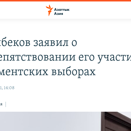
беков заявил о
епятствовании его участ
ментских выборах
1, 14:08
ся