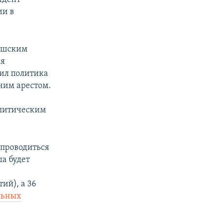
ии в
ташским
мя
чил политика
ним арестом.
олитическим
 проводиться
а будет
ий), а 36
льных