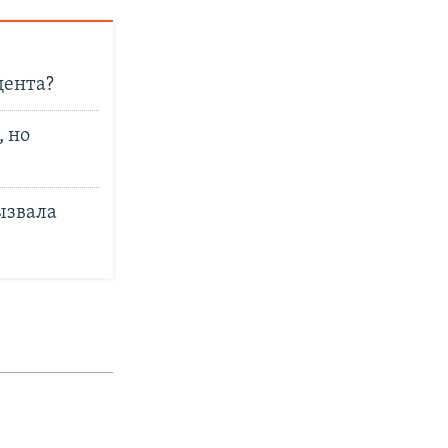
дента?
 но
ызвала