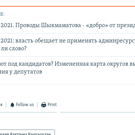
Е:
2021. Проводы Шыкмаматова - «добро» от прези
2021: власть обещает не применять админресурс,
ли слово?
ют под кандидатов? Измененная карта округов в
ния у депутатов
ся
Follow us
Print
рхив Азаттыка Кыргызстан