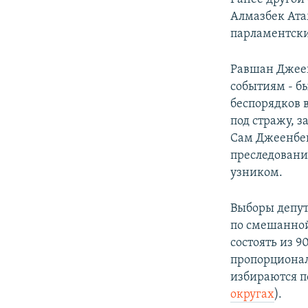
Алмазбек Ат
парламентски
Равшан Джеен
событиям - бы
беспорядков в
под стражу, 
Сам Джеенбек
преследовани
узником.
Выборы депут
по смешанной
состоять из 9
пропорционал
избираются п
округах
).