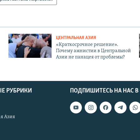
ЦЕНТРАЛЬНАЯ АЗИЯ
«Краткосрочное решение».
Почему амнистии в Центральной
Азии не панацея от проблемы?
Е РУБРИКИ
ПОДПИШИТЕСЬ НА НАС В
я Азия