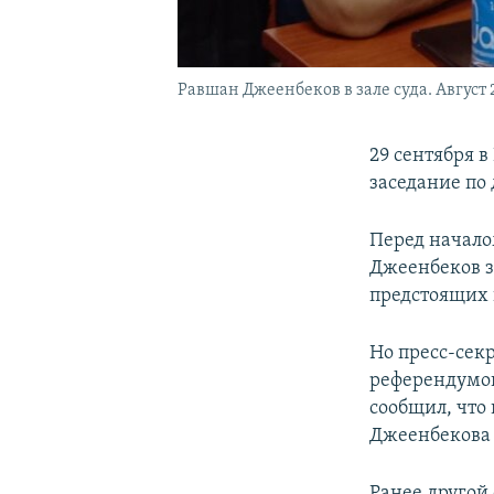
Равшан Джеенбеков в зале суда. Август 2
29 сентября 
заседание по
Перед начало
Джеенбеков з
предстоящих 
Но пресс-сек
референдумов
сообщил, что
Джеенбекова 
Ранее другой