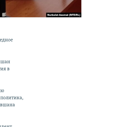
редное
вшан
ия в
ию
 политика,
авшана
идент