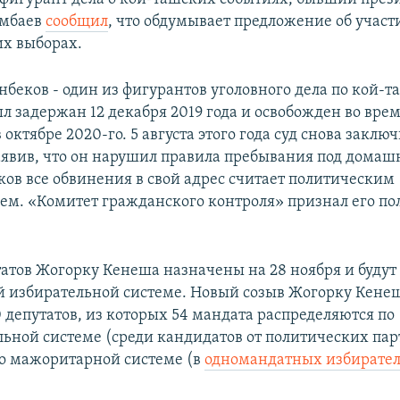
амбаев
сообщил
, что обдумывает предложение об участ
х выборах.
беков - один из фигурантов уголовного дела по кой-
л задержан 12 декабря 2019 года и освобожден во вре
 октябре 2020-го. 5 августа этого года суд снова заклю
заявив, что он нарушил правила пребывания под домаш
ов все обвинения в свой адрес считает политическим
ем. «Комитет гражданского контроля» признал его п
атов Жогорку Кенеша назначены на 28 ноября и будут
 избирательной системе. Новый созыв Жогорку Кенеш
0 депутатов, из которых 54 мандата распределяются по
ьной системе (среди кандидатов от политических парт
о мажоритарной системе (в
одномандатных избирате