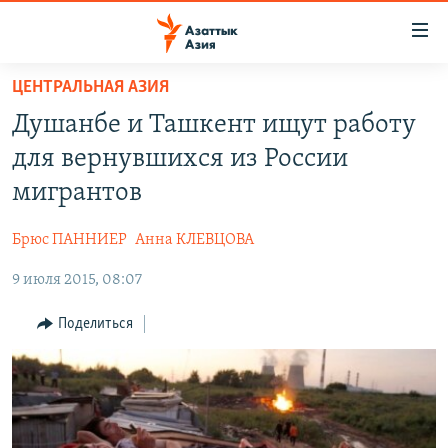
Доступность
ссылок
Вернуться
ЦЕНТРАЛЬНАЯ АЗИЯ
к
ЦЕНТРАЛЬНАЯ АЗИЯ
Душанбе и Ташкент ищут работу
основному
НОВОСТИ
КАЗАХСТАН
содержанию
для вернувшихся из России
ВОЙНА В УКРАИНЕ
Вернутся
КЫРГЫЗСТАН
мигрантов
к
НА ДРУГИХ ЯЗЫКАХ
УЗБЕКИСТАН
главной
Брюс ПАННИЕР
Анна КЛЕВЦОВА
ТАДЖИКИСТАН
ҚАЗАҚША
навигации
ПОДПИШИТЕСЬ НА НАС В СОЦСЕТЯХ
Вернутся
9 июля 2015, 08:07
КЫРГЫЗЧА
к
ЎЗБЕКЧА
Поделиться
поиску
ТОҶИКӢ
Все сайты РСЕ/РС
TÜRKMENÇE