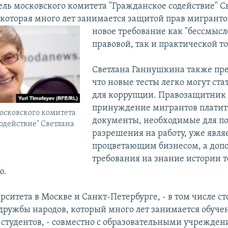
ель московского комитета "Гражданское содействие" С
которая много лет занимается защитой прав мигранто
новое требование как "бессмысл
правовой, так и практической то
Светлана Ганнушкина также пре
что новые тесты легко могут ста
для коррупции. Правозащитник 
принуждение мигрантов платить
осковского комитета
документы, необходимые для п
одействие" Светлана
разрешения на работу, уже явля
процветающим бизнесом, а доп
требования на знание истории т
ю.
рситета в Москве и Санкт-Петербурге, - в том числе с
дружбы народов, который много лет занимается обуч
студентов, - совместно с образовательными учрежден