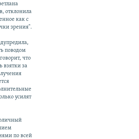
ветлана
в, отклонила
енное как с
чки зрения".
дупредила,
ть поводом
говорит, что
 взятки за
олучения
ется
олнительные
олько усилят
толичный
ением
иями по всей