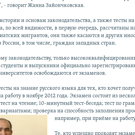
, - говорит Жанна Зайончковская.
истории и основам законодательства, а также тесты на
а, по всей видимости, в первую очередь, рассчитаны н
иатских мигрантов, они также касаются и других ино
 России, в том числе, граждан западных стран.
ому законодательству, только высококвалифицированн
 студенты и выпускники официально зарегистрирова
ниверситетов освобождаются от экзаменов.
тесты на знание русского языка для тех, кто хочет полу
 работу в ноябре 2012 года. Экзамен состоит из неско
ест на чтение; 10-минутный тест-беседа; тест по гра
вариантами; проверка на способность заполнения
про
например, при приёме на работу
Те, кто успешно проходят экзам