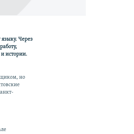
 языку. Через
работу,
 и истории.
нщиком, но
итовские
Санкт-
але