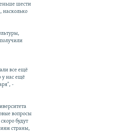
меньше шести
, насколько
ультуры,
е получили
али все ещё
о у нас ещё
ря", -
иверситета
новые вопросы
 скоро будут
ниям страны,