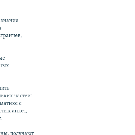
 знание
а
странцев,
ые
нных
чить
льких частей:
мматике с
стых анкет,
.
ены, получают