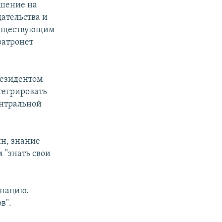
ешение на
дательства и
 существующим
затронет
резидентом
тегрировать
ентральной
ин, знание
 "знать свои
инацию.
в".