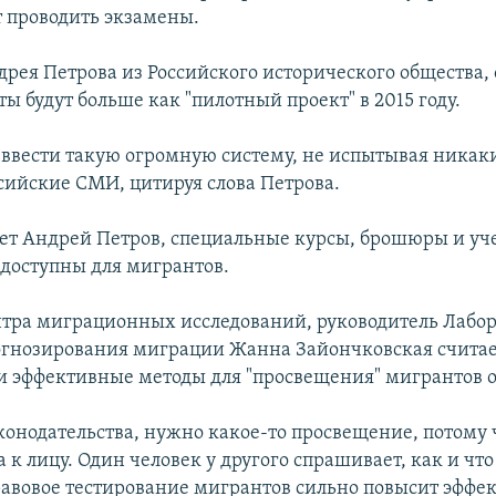
т проводить экзамены.
дрея Петрова из Российского исторического общества, 
ты будут больше как "пилотный проект" в 2015 году.
ввести такую огромную систему, не испытывая никаки
сийские СМИ, цитируя слова Петрова.
ет Андрей Петров, специальные курсы, брошюры и у
доступны для мигрантов.
тра миграционных исследований, руководитель Лабо
огнозирования миграции Жанна Зайончковская считает
 эффективные методы для "просвещения" мигрантов о
аконодательства, нужно какое-то просвещение, потому 
а к лицу. Один человек у другого спрашивает, как и что
равовое тестирование мигрантов сильно повысит эффек