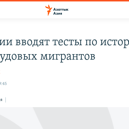
сии вводят тесты по исто
рудовых мигрантов
К
9:45
ся