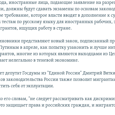
ода, иностранные лица, подающие заявление на разр
ии, должны будут сдавать экзамены по основам законо
ое требование, которое власти вводят в дополнение к
 тестам по русскому языку для иностранных рабочих, 
рантов, ищущих работу в стране.
иновники представляют новый закон, подписанный п
утиным в апреле, как попытку узаконить и лучше ин
рантов, многие из которых являются выходцами из Ц
тают нелегально в теневой экономике.
ет депутат Госдумы из "Единой России" Дмитрий Вятк
нов законодательства России также позволит мигрантам
тить себя от экплуатации.
по его словам, "не следует рассматривать как дискрим
это защищает права и российских граждан, и мигранто