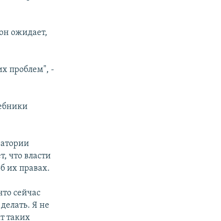
он ожидает,
х проблем", -
чебники
ратории
, что власти
б их правах.
что сейчас
 делать. Я не
т таких