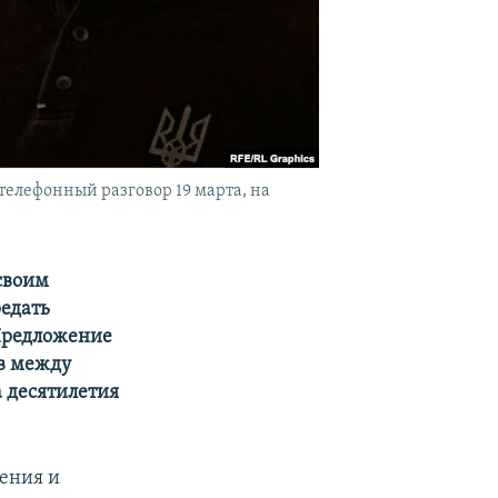
елефонный разговор 19 марта, на
своим
едать
Предложение
в между
 десятилетия
ения и