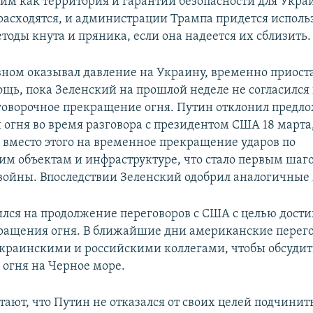
ким как территория и гарантии безопасности для Укра
расходятся, и администрации Трампа придется исполь
тоды кнута и пряника, если она надеется их сблизить.
вном оказывал давление на Украину, временно приост
щь, пока Зеленский на прошлой неделе не согласился 
говорочное прекращение огня. Путин отклонил предл
огня во время разговора с президентом США 18 марта
 вместо этого на временное прекращение ударов по
им объектам и инфраструктуре, что стало первым шаг
войны. Впоследствии Зеленский одобрил аналогичные
ился на продолжение переговоров с США с целью дост
ращения огня. В ближайшие дни американские пере
 украинскими и российскими коллегами, чтобы обсудит
огня на Черное море.
тают, что Путин не отказался от своих целей подчинит