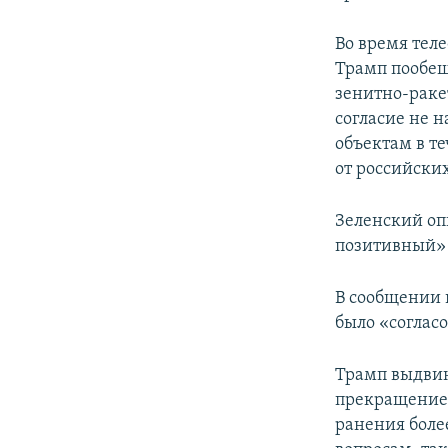
Во время тел
Трамп пообещ
зенитно-раке
согласие не 
объектам в те
от российски
Зеленский оп
позитивный» 
В сообщении 
было «соглас
Трамп выдвин
прекращение 
ранения боле