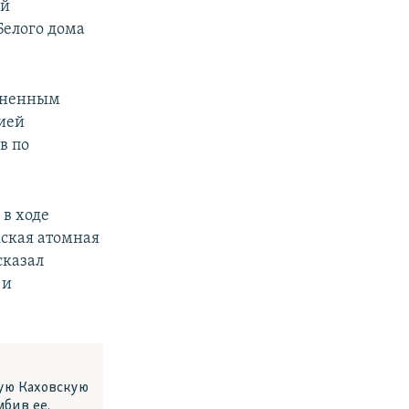
ой
Белого дома
диненным
ией
в по
 в ходе
жская атомная
сказал
 и