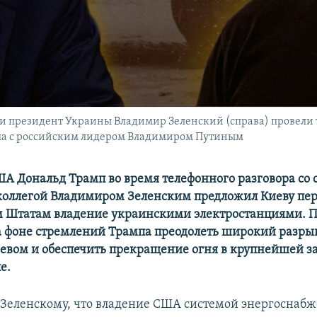
и президент Украины Владимир Зеленский (справа) провели т
па с российским лидером Владимиром Путиным
А Дональд Трамп во время телефонного разговора со 
оллегой Владимиром Зеленским предложил Киеву пер
 Штатам владение украинскими электростанциями. 
а фоне стремлений Трампа преодолеть широкий разры
евом и обеспечить прекращение огня в крупнейшей за
е.
 Зеленскому, что владение США системой энергоснабж