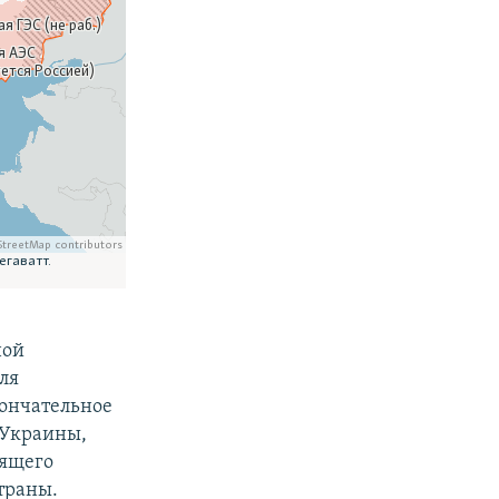
ной
ля
кончательное
 Украины,
оящего
траны.