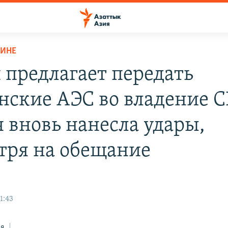
АИНЕ
 предлагает передать
нские АЭС во владение 
я вновь нанесла удары,
тря на обещание
1:43
ся