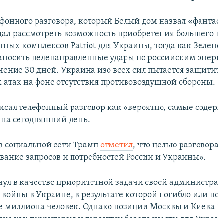
ефонного разговора, который Белый дом назвал «фант
ал рассмотреть возможность приобретения большего 
тных комплексов Patriot для Украины, тогда как Зелен
наносить целенаправленные удары по российским эне
чение 30 дней. Украина изо всех сил пытается защитит
х атак на фоне отсутствия противовоздушной обороны.
исал телефонный разговор как «вероятно, самые соде
на сегодняшний день.
в социальной сети Трамп
отметил
, что целью разговор
ование запросов и потребностей России и Украины».
ул в качестве приоритетной задачи своей администр
войны в Украине, в результате которой погибло или п
е миллиона человек. Однако позиции Москвы и Киева