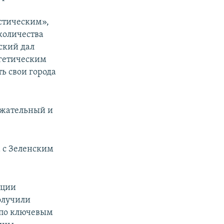
астическим»,
количества
ский дал
ргетическим
ь свои города
ржательный и
а с Зеленским
ации
олучили
 по ключевым