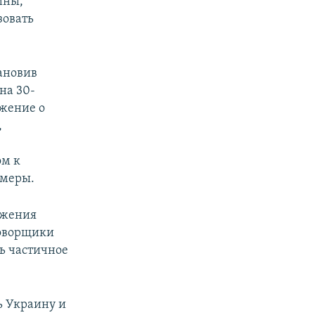
ины,
зовать
ановив
на 30-
ожение о
,
ом к
 меры.
ижения
говорщики
ь частичное
ь Украину и