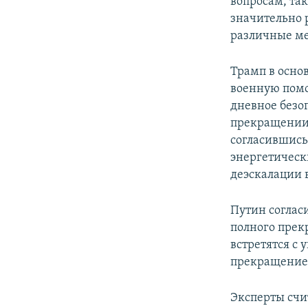
вопросам, та
значительно 
различные ме
Трамп в осно
военную помо
дневное безо
прекращении 
согласившись
энергетическ
деэскалации 
Путин соглас
полного прек
встретятся с
прекращение 
Эксперты счи