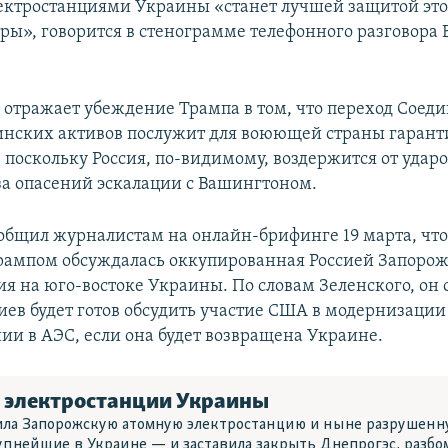
ктростанциями Украины «станет лучшей защитой эт
ры», говорится в стенограмме телефонного разговора 
отражает убеждение Трампа в том, что переход Сое
нских активов послужит для воюющей страны гарант
 поскольку Россия, по-видимому, воздержится от ударо
за опасений эскалации с Вашингтоном.
общил журналистам на онлайн-брифинге 19 марта, что
Трампом обсуждалась оккупированная Россией Запоро
ия на юго-востоке Украины. По словам Зеленского, он 
Киев будет готов обсудить участие США в модернизации
ии в АЭС, если она будет возвращена Украине.