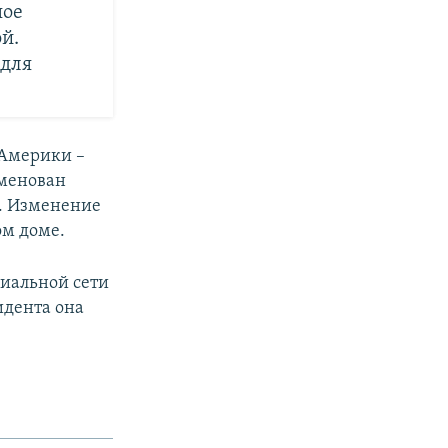
ное
й.
 для
 Америки –
именован
o. Изменение
ом доме.
циальной сети
идента она