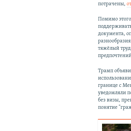
потрачены,
о
Помимо этого
поддерживать
документа, о
разнообразия
тяжёлый труд
предпочтений
Трамп объяви
использовани
границе с Ме
уведомляли п
без визы, пр
понятие "гра