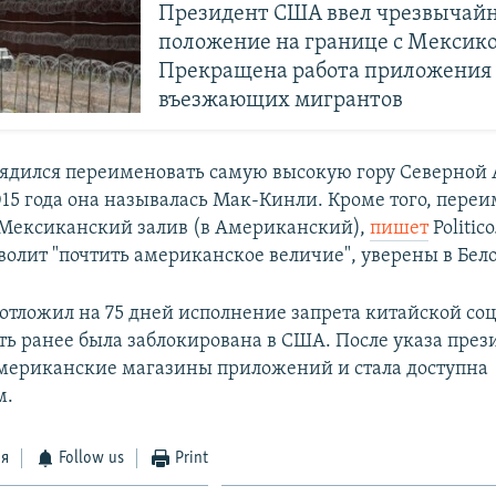
Президент США ввел чрезвычай
положение на границе с Мексико
Прекращена работа приложения
въезжающих мигрантов
ядился переименовать самую высокую гору Северной
015 года она называлась Мак-Кинли. Кроме того, пере
Мексиканский залив (в Американский),
пишет
Politic
волит "почтить американское величие", уверены в Бел
отложил на 75 дней исполнение запрета китайской со
еть ранее была заблокирована в США. После указа през
американские магазины приложений и стала доступна
м.
ся
Follow us
Print