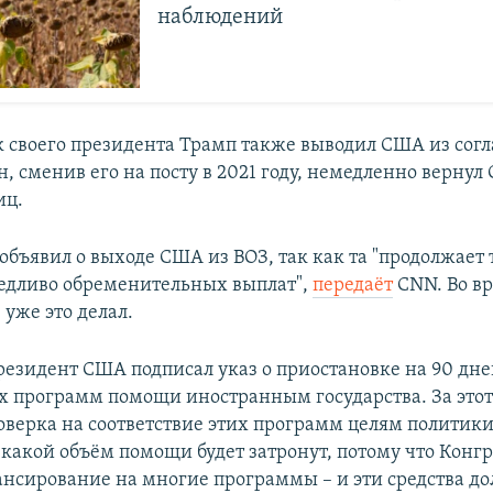
наблюдений
к своего президента Трамп также выводил США из сог
, сменив его на посту в 2021 году, немедленно вернул
иц.
бъявил о выходе США из ВОЗ, так как та "продолжает 
едливо обременительных выплат",
передаёт
CNN. Во вр
 уже это делал.
президент США подписал указ о приостановке на 90 дне
 программ помощи иностранным государства. За этот 
оверка на соответствие этих программ целям политики
 какой объём помощи будет затронут, потому что Конг
нсирование на многие программы – и эти средства д