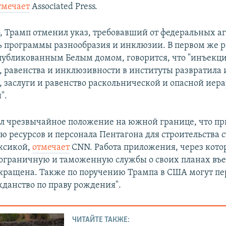
тмечает
Associated Press.
, Трамп отменил указ, требовавший от федеральных аг
 программы разнообразия и инклюзии. В первом же р
публикованным Белым домом, говорится, что "инъекц
, равенства и инклюзивности в институты развратила 
, заслуги и равенство раскольнической и опасной иер
".
л чрезвычайное положение на южной границе, что пр
ю ресурсов и персонала Пентагона для строительства 
ксикой,
отмечает
CNN. Работа приложения, через кот
ограничную и таможенную службы о своих планах въ
екращена. Также по поручению Трампа в США могут пе
жданство по праву рождения".
ЧИТАЙТЕ ТАКЖЕ: