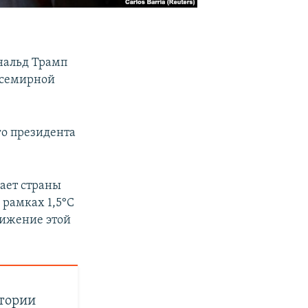
нальд Трамп
Всемирной
о президента
вает страны
 рамках 1,5°C
тижение этой
стории