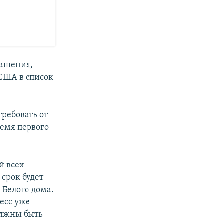
лашения,
 США в список
требовать от
емя первого
й всех
срок будет
 Белого дома.
ресс уже
олжны быть