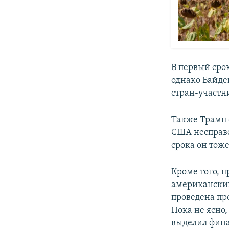
В первый сро
однако Байден
стран-участн
Также Трамп о
США несправ
срока он тоже
Кроме того, 
американских
проведена пр
Пока не ясно,
выделил фина