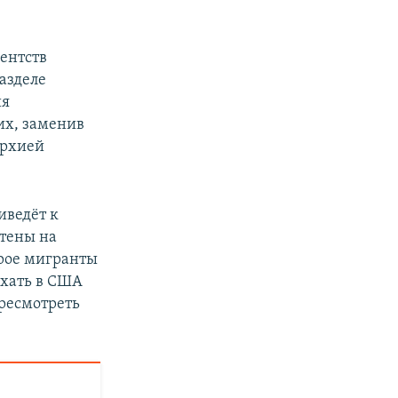
ентств
азделе
ия
их, заменив
архией
иведёт к
стены на
орое мигранты
ехать в США
ресмотреть