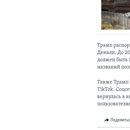
Трамп распор
Денали. До 2
должен быть 
названий поз
Также Трамп 
TikTok. Соцс
вернулась в 
пользователя
Поделить