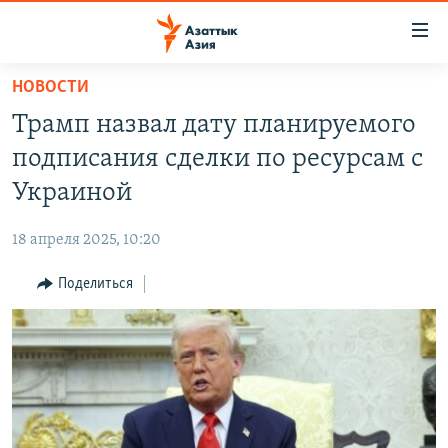
Доступность
ссылок
Вернуться
НОВОСТИ
к
ЦЕНТРАЛЬНАЯ АЗИЯ
Трамп назвал дату планируемого
основному
НОВОСТИ
КАЗАХСТАН
содержанию
подписания сделки по ресурсам с
ВОЙНА В УКРАИНЕ
Вернутся
КЫРГЫЗСТАН
Украиной
к
НА ДРУГИХ ЯЗЫКАХ
УЗБЕКИСТАН
главной
18 апреля 2025, 10:20
ТАДЖИКИСТАН
ҚАЗАҚША
навигации
ПОДПИШИТЕСЬ НА НАС В СОЦСЕТЯХ
Вернутся
Поделиться
КЫРГЫЗЧА
к
ЎЗБЕКЧА
поиску
ТОҶИКӢ
Все сайты РСЕ/РС
TÜRKMENÇE