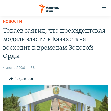
Доступность
ссылок
Вернуться
НОВОСТИ
к
ЦЕНТРАЛЬНАЯ АЗИЯ
Токаев заявил, что президентская
основному
НОВОСТИ
КАЗАХСТАН
содержанию
модель власти в Казахстане
ВОЙНА В УКРАИНЕ
Вернутся
КЫРГЫЗСТАН
восходит к временам Золотой
к
НА ДРУГИХ ЯЗЫКАХ
УЗБЕКИСТАН
Орды
главной
ТАДЖИКИСТАН
ҚАЗАҚША
навигации
ПОДПИШИТЕСЬ НА НАС В СОЦСЕТЯХ
4 июня 2026, 14:38
Вернутся
КЫРГЫЗЧА
к
Поделиться
ЎЗБЕКЧА
поиску
ТОҶИКӢ
Все сайты РСЕ/РС
TÜRKMENÇE