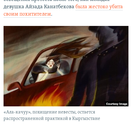
девушка Айзада Канатбекова
была жестоко убита
своим похитителем
.
«Ала-качуу», похищение невесты, остается
распространенной практикой в Кыргызстане