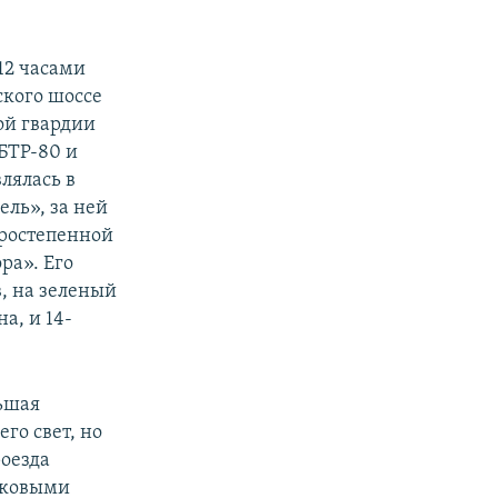
12 часами
ского шоссе
ой гвардии
БТР-80 и
лялась в
ель», за ней
оростепенной
ра». Его
, на зеленый
а, и 14-
льшая
го свет, но
роезда
сковыми