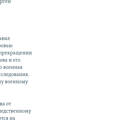
ергей
авил
ровью
о прекращении
ова и его
но военная
сследования.
ому военному
ва от
следственному
ются на