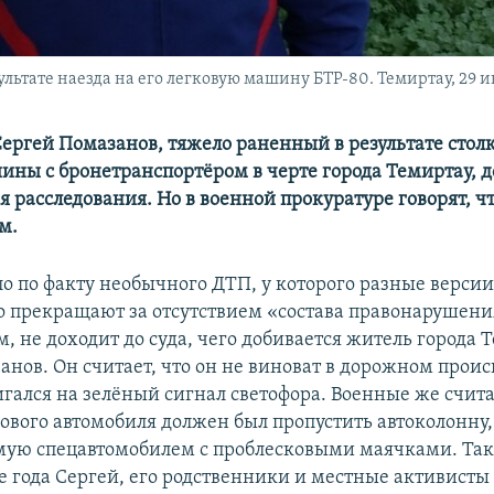
льтате наезда на его легковую машину БТР-80. Темиртау, 29 ию
Сергей Помазанов, тяжело раненный в результате стол
ины с бронетранспортёром в черте города Темиртау, д
 расследования. Но в военной прокуратуре говорят, ч
м.
о по факту необычного ДТП, у которого разные версии
то прекращают за отсутствием «состава правонарушения
, не доходит до суда, чего добивается житель города 
анов. Он считает, что он не виноват в дорожном прои
игался на зелёный сигнал светофора. Военные же счита
кового автомобиля должен был пропустить автоколонну,
ую спецавтомобилем с проблесковыми маячками. Так
е года Сергей, его родственники и местные активисты