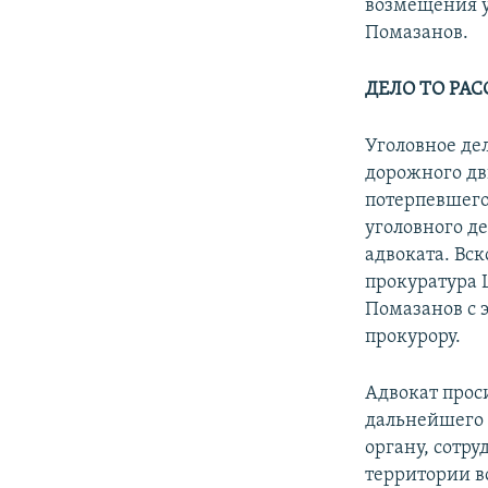
возмещения у
Помазанов.
ДЕЛО ТО РА
Уголовное де
дорожного дв
потерпевшего
уголовного д
адвоката. Вск
прокуратура 
Помазанов с 
прокурору.
Адвокат прос
дальнейшего 
органу, сотру
территории в