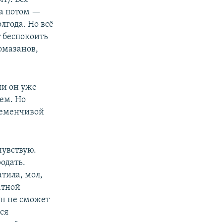
 а потом —
лгода. Но всё
т беспокоить
омазанов,
ии он уже
ем. Но
ременчивой
чувствую.
одать.
тила, мол,
атной
он не сможет
ся