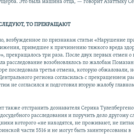
щерба. Это была машина отца, — говорит Азаттыку С
ССЛЕДУЮТ, ТО ПРЕКРАЩАЮТ
ло, возбужденное по признакам статьи «Нарушение пр
ижения, приведшее к причинению тяжкого вреда здо
», прекращалось три раза. После двух первых отмен 
ела расследование возобновлялось по жалобам Помазан
оре последовала третья отмена, которую обжаловали, 
Центрального региона согласилась с прекращением ра
этим не согласился и подготовил вторую жалобу главн
ит также отстранить дознавателя Серика Тулепбергено
досудебного расследования и поручить дело другому 
дники которого «не находятся, не проживают, не пита
оинской части 5516 и не могут быть заинтересованы в