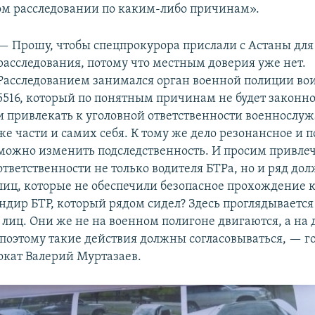
м расследовании по каким-либо причинам».
— Прошу, чтобы спецпрокурора прислали с Астаны для
расследования, потому что местным доверия уже нет.
Расследованием занимался орган военной полиции во
5516, который по понятным причинам не будет законно
и привлекать к уголовной ответственности военнослу
же части и самих себя. К тому же дело резонансное и п
можно изменить подследственность. И просим привлеч
ответственности не только водителя БТРа, но и ряд до
лиц, которые не обеспечили безопасное прохождение 
ндир БТР, который рядом сидел? Здесь проглядывается
лиц. Они же не на военном полигоне двигаются, а на 
 поэтому такие действия должны согласовываться, — г
окат Валерий Муртазаев.