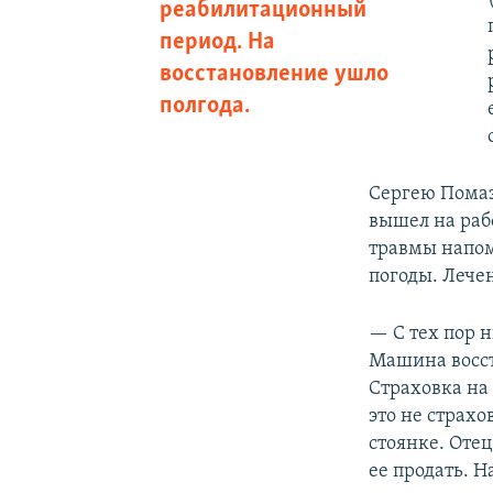
реабилитационный
период. На
восстановление ушло
полгода.
Сергею Помаз
вышел на раб
травмы напом
погоды. Лечен
— С тех пор н
Машина восст
Страховка на
это не страх
стоянке. Отец
ее продать. 