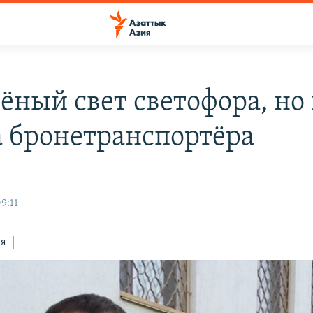
лёный свет светофора, но
а бронетранспортёра
9:11
ся