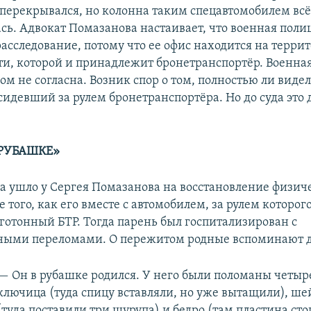
перекрывался, но колонна таким спецавтомобилем всё
сь. Адвокат Помазанова настаивает, что военная поли
расследование, потому что ее офис находится на терри
ти, которой и принадлежит бронетранспортёр. Военна
ом не согласна. Возник спор о том, полностью ли вид
 сидевший за рулем бронетранспортёра. Но до суда это 
 РУБАШКЕ»
да ушло у Сергея Помазанова на восстановление физич
е того, как его вместе с автомобилем, за рулем которог
готонный БТР. Тогда парень был госпитализирован с
ыми переломами. О пережитом родные вспоминают до
— Он в рубашке родился. У него были поломаны четыре
ключица (туда спицу вставляли, но уже вытащили), ше
(туда поставили три шурупа) и бедро (там пластина стои