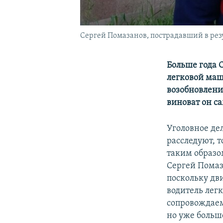
Сергей Помазанов, пострадавший в резу
Больше года 
легковой маш
возобновления
виноват он са
Уголовное дел
расследуют, 
таким образом
Сергей Помаз
поскольку дв
водитель лег
сопровождаем
но уже больш