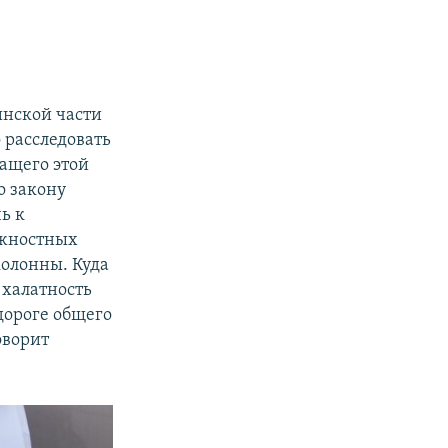
инской части
 расследовать
жащего этой
о закону
ь к
лжностных
колонны. Куда
 халатность
дороге общего
оворит