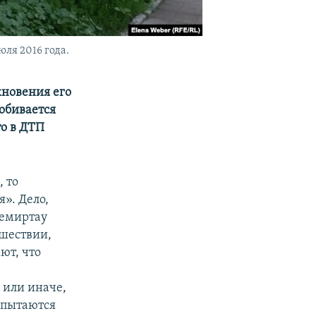
ля 2016 года.
кновения его
обивается
то в ДТП
, то
». Дело,
Темиртау
сшествии,
ют, что
 или иначе,
 пытаются