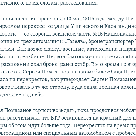
ктивного, по их словам, расследования.
 происшествие произошло 13 мая 2015 года между 11 и 
лируемом перекрестке улицы Ушинского и Карагандин
дороги — со стороны воинской части 5516 Национальн
лонна из трех автомашин: «Газель», бронетранспортёр 
датами. Как позже скажут военные, автоколонна направ
ас на стрельбище. Первой благополучно проехала «Газ
 расстоянии ехал бронетранспортёр. В это время по вт
ого ехал Сергей Помазанов на автомобиле «Лада Прио
ла на перекресток, как утверждает Сергей Помазанов
поворачивать в ту же сторону, куда ехала военная колонн
дмял ее под себя.
л Помазанов терпеливо ждать, пока проедет вся небо
он рассчитывал, что БТР остановится на красный для не
ры об этом идут больше года. Перекресток на время п
улировщиком или специальным автомобилем с пробле