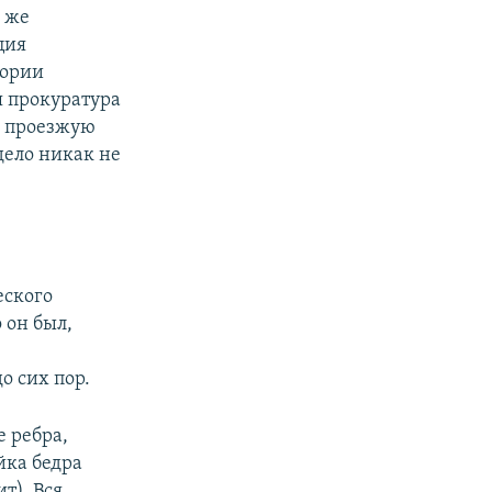
 же
ция
тории
я прокуратура
ел проезжую
дело никак не
еского
о он был,
 сих пор.
 ребра,
йка бедра
т). Вся