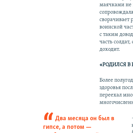
маячками не 
сопровождала
сворачивает 
воинской час
с таким довод
часть солдат,
доходит.
«РОДИЛСЯ В
Более полуго
здоровья посл
переехал мно
многочисленн
Два месяца он был в
гипсе, а потом —