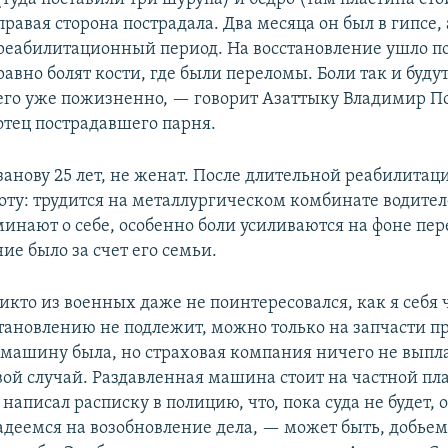
правая сторона пострадала. Два месяца он был в гипсе,
реабилитационный период. На восстановление ушло по
равно болят кости, где были переломы. Боли так и буду
его уже пожизненно, — говорит Азаттыку Владимир П
отец пострадавшего парня.
анову 25 лет, не женат. После длительной реабилитац
оту: трудится на металлургическом комбинате водител
инают о себе, особенно боли усиливаются на фоне пе
ие было за счет его семьи.
икто из военных даже не поинтересовался, как я себя 
ановлению не подлежит, можно только на запчасти пр
 машину была, но страховая компания ничего не выпла
овой случай. Раздавленная машина стоит на частной пл
 написал расписку в полицию, что, пока суда не будет, 
Надеемся на возобновление дела, — может быть, добьем