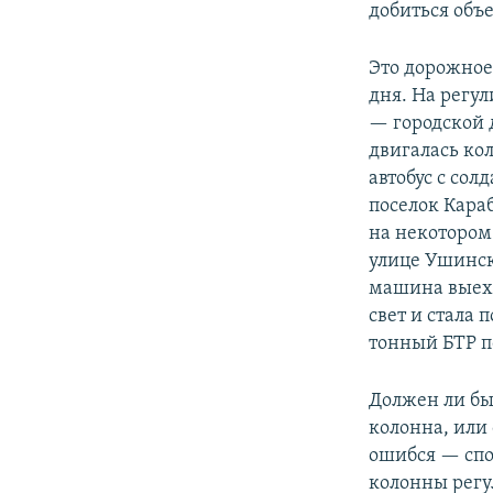
добиться объе
Это дорожное
дня. На регу
— городской 
двигалась ко
автобус с сол
поселок Караб
на некотором
улице Ушинск
машина выеха
свет и стала 
тонный БТР по
Должен ли бы
колонна, или 
ошибся — спо
колонны рег