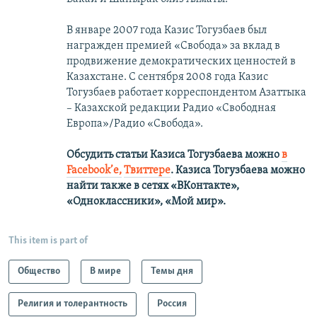
В январе 2007 года Казис Тогузбаев был
награжден премией «Свобода» за вклад в
продвижение демократических ценностей в
Казахстане. С сентября 2008 года Казис
Тогузбаев работает корреспондентом Азаттыка
– Казахской редакции Радио «Свободная
Европа»/Радио «Свобода».
Обсудить статьи Казиса Тогузбаева можно
в
Facebook’е,
Твиттере
.
Казиса Тогузбаева можно
найти также в сетях
«ВКонтакте»,
«Одноклассники», «Мой мир».
This item is part of
Общество
В мире
Темы дня
Религия и толерантность
Россия