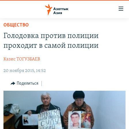
Доступность
ссылок
Вернуться
ОБЩЕСТВО
к
ЦЕНТРАЛЬНАЯ АЗИЯ
Голодовка против полиции
основному
НОВОСТИ
КАЗАХСТАН
содержанию
проходит в самой полиции
ВОЙНА В УКРАИНЕ
Вернутся
КЫРГЫЗСТАН
к
Казис ТОГУЗБАЕВ
НА ДРУГИХ ЯЗЫКАХ
УЗБЕКИСТАН
главной
20 ноября 2015, 14:52
ТАДЖИКИСТАН
ҚАЗАҚША
навигации
ПОДПИШИТЕСЬ НА НАС В СОЦСЕТЯХ
Вернутся
КЫРГЫЗЧА
Поделиться
к
ЎЗБЕКЧА
поиску
ТОҶИКӢ
Все сайты РСЕ/РС
TÜRKMENÇE