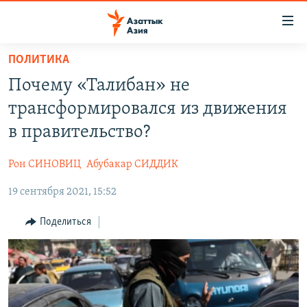
Доступность
ссылок
Вернуться
ПОЛИТИКА
к
ЦЕНТРАЛЬНАЯ АЗИЯ
Почему «Талибан» не
основному
НОВОСТИ
КАЗАХСТАН
содержанию
трансформировался из движения
ВОЙНА В УКРАИНЕ
Вернутся
КЫРГЫЗСТАН
в правительство?
к
НА ДРУГИХ ЯЗЫКАХ
УЗБЕКИСТАН
главной
Рон СИНОВИЦ
Абубакар СИДДИК
ТАДЖИКИСТАН
ҚАЗАҚША
навигации
ПОДПИШИТЕСЬ НА НАС В СОЦСЕТЯХ
Вернутся
19 сентября 2021, 15:52
КЫРГЫЗЧА
к
ЎЗБЕКЧА
Поделиться
поиску
ТОҶИКӢ
Все сайты РСЕ/РС
TÜRKMENÇE