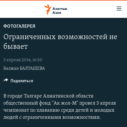
Доступность
ссылок
Вернуться
ФОТОГАЛЕРЕЯ
к
ЦЕНТРАЛЬНАЯ АЗИЯ
Ограниченных возможностей не
основному
НОВОСТИ
КАЗАХСТАН
содержанию
бывает
ВОЙНА В УКРАИНЕ
Вернутся
КЫРГЫЗСТАН
к
3 апреля 2016, 16:50
НА ДРУГИХ ЯЗЫКАХ
УЗБЕКИСТАН
главной
Балжан БАЛТАШЕВА
ТАДЖИКИСТАН
ҚАЗАҚША
навигации
ПОДПИШИТЕСЬ НА НАС В СОЦСЕТЯХ
Вернутся
Поделиться
КЫРГЫЗЧА
к
ЎЗБЕКЧА
поиску
В городе Талгаре Алматинской области
ТОҶИКӢ
Все сайты РСЕ/РС
общественный фонд "Ак жол-М" провел 3 апреля
чемпионат по плаванию среди детей и молодых
TÜRKMENÇE
людей с ограниченными возможностями.