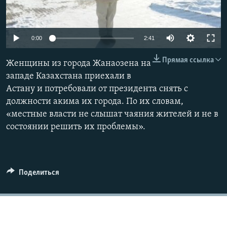
Auto
0:00
2:41
240p
Прямая ссылка
Женщины из города Жанаозена на
360p
западе Казахстана приехали в
Астану и потребовали от президента снять с
480p
Auto
240p
360p
480p
должности акима их города. По их словам,
720p
«местные власти не слышат чаяния жителей и не в
720p
1080p
1080p
состоянии решить их проблемы».
Поделиться