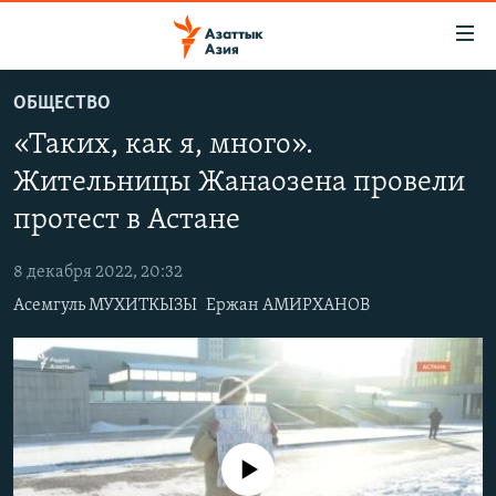
Доступность
ссылок
Вернуться
ОБЩЕСТВО
к
ЦЕНТРАЛЬНАЯ АЗИЯ
«Таких, как я, много».
основному
НОВОСТИ
КАЗАХСТАН
содержанию
Жительницы Жанаозена провели
ВОЙНА В УКРАИНЕ
Вернутся
КЫРГЫЗСТАН
протест в Астане
к
НА ДРУГИХ ЯЗЫКАХ
УЗБЕКИСТАН
главной
8 декабря 2022, 20:32
ТАДЖИКИСТАН
ҚАЗАҚША
навигации
ПОДПИШИТЕСЬ НА НАС В СОЦСЕТЯХ
Асемгуль МУХИТКЫЗЫ
Ержан АМИРХАНОВ
Вернутся
КЫРГЫЗЧА
к
ЎЗБЕКЧА
поиску
ТОҶИКӢ
Все сайты РСЕ/РС
TÜRKMENÇE
No media source currently available