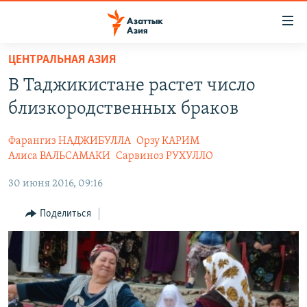
Доступность
ссылок
Вернуться
ЦЕНТРАЛЬНАЯ АЗИЯ
к
ЦЕНТРАЛЬНАЯ АЗИЯ
В Таджикистане растет число
основному
НОВОСТИ
КАЗАХСТАН
содержанию
близкородственных браков
ВОЙНА В УКРАИНЕ
Вернутся
КЫРГЫЗСТАН
к
Фарангиз НАДЖИБУЛЛА
Орзу КАРИМ
НА ДРУГИХ ЯЗЫКАХ
УЗБЕКИСТАН
главной
Алиса ВАЛЬСАМАКИ
Сарвиноз РУХУЛЛО
ТАДЖИКИСТАН
ҚАЗАҚША
навигации
30 июня 2016, 09:16
ПОДПИШИТЕСЬ НА НАС В СОЦСЕТЯХ
Вернутся
КЫРГЫЗЧА
к
Поделиться
ЎЗБЕКЧА
поиску
ТОҶИКӢ
Все сайты РСЕ/РС
TÜRKMENÇE