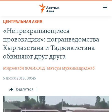
Доступность
ссылок
Вернуться
ЦЕНТРАЛЬНАЯ АЗИЯ
к
ЦЕНТРАЛЬНАЯ АЗИЯ
«Непрекращающиеся
основному
НОВОСТИ
КАЗАХСТАН
содержанию
провокации»: погранведомства
ВОЙНА В УКРАИНЕ
Вернутся
КЫРГЫЗСТАН
Кыргызстана и Таджикистана
к
НА ДРУГИХ ЯЗЫКАХ
УЗБЕКИСТАН
обвиняют друг друга
главной
ТАДЖИКИСТАН
ҚАЗАҚША
навигации
ПОДПИШИТЕСЬ НА НАС В СОЦСЕТЯХ
Мирзонаби ХОЛИКЗОД
Маъсум Мухаммадраджаб
Вернутся
КЫРГЫЗЧА
к
5 июня 2018, 09:45
ЎЗБЕКЧА
поиску
Поделиться
ТОҶИКӢ
Все сайты РСЕ/РС
TÜRKMENÇE