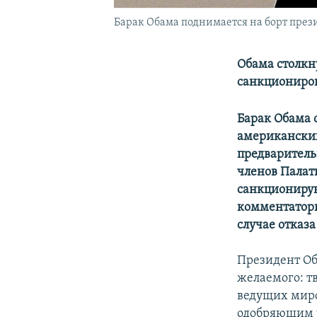
Барак Обама поднимается на борт прези
Обама столкн
санкциониров
Барак Обама 
американских
предваритель
членов Палат
санкциониру
комментаторы
случае отказ
Президент Об
желаемого: т
ведущих миро
одобряющим у