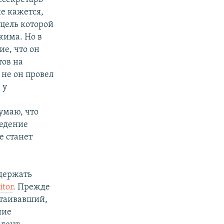
е кажется,
 цель которой
жима. Но в
е, что он
тов на
 не он провел
 у
умаю, что
ведение
е станет
ддержать
itor
. Прежде
стаивавший,
ние