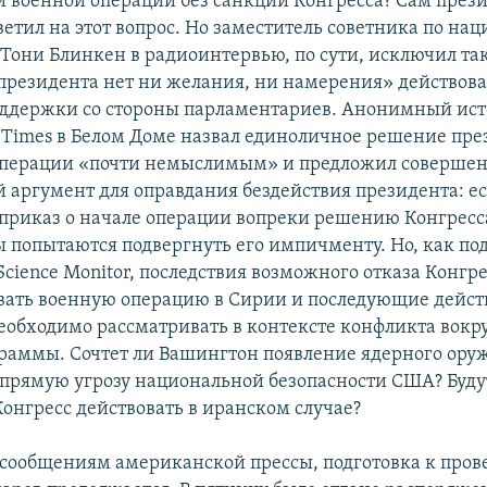
 военной операции без санкции Конгресса? Сам през
ветил на этот вопрос. Но заместитель советника по на
 Тони Блинкен в радиоинтервью, по сути, исключил та
 президента нет ни желания, ни намерения» действова
оддержки со стороны парламентариев. Анонимный ист
 Times в Белом Доме назвал единоличное решение пре
операции «почти немыслимым» и предложил соверше
аргумент для оправдания бездействия президента: ес
 приказ о начале операции вопреки решению Конгресса
 попытаются подвергнуть его импичменту. Но, как по
 Science Monitor, последствия возможного отказа Конгр
ать военную операцию в Сирии и последующие дейст
еобходимо рассматривать в контексте конфликта вокр
раммы. Сочтет ли Вашингтон появление ядерного оруж
 прямую угрозу национальной безопасности США? Буду
Конгресс действовать в иранском случае?
о сообщениям американской прессы, подготовка к про