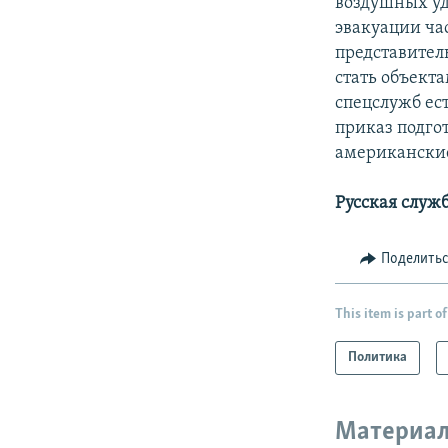
воздушных уд
эвакуации ча
представител
стать объект
спецслужб ес
приказ подгот
американские
Русская служ
Поделить
This item is part of
Политика
Материал