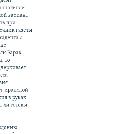
идент
циональной
кой вариант
ть при
очник газеты
зидента о
нно
ли Барак
, то
дчеркивает
есса
вия
уг иранской
ия в руках
т ли готовы
ведению