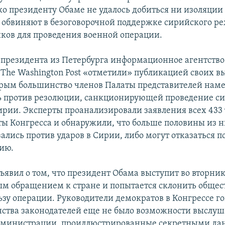
ко президенту Обаме не удалось добиться ни изоляции 
обвиняют в безоговорочной поддержке сирийского р
ков для проведения военной операции.
президента из Петербурга информационное агентство 
а The Washington Post «отметили» публикацией своих в
орым большинство членов Палаты представителей нам
ь против резолюции, санкционирующей проведение с
ирии. Эксперты проанализировали заявления всех 433 
ы Конгресса и обнаружили, что больше половины из н
ались против ударов в Сирии, либо могут отказаться 
ию.
ъявил о том, что президент Обама выступит во вторник
м обращением к стране и попытается склонить общес
зу операции. Руководители демократов в Конгрессе го
нства законодателей еще не было возможности выслуш
дминистрации, проиллюстрированные секретными д