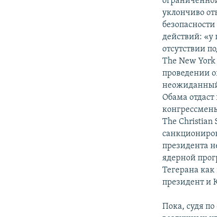
ограниченной
уклончиво от
безопасности
действий: «у
отсутствии п
The New York
проведении 
неожиданный 
Обама отдаст
конгрессмены
The Christian
санкциониров
президента н
ядерной прог
Тегерана как
президент и 
Пока, судя п