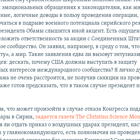
х эмоциональных обращениях к законодателям, как мн
ьные, логичные доводы в пользу проведения операции,
чаться в подрыве военного потенциала сирийского ре
резидента Обамы слышится иной акцент. Есть ощущени
еложить ответственность за акции с Соединенных Шта
 сообщество. Он заявил, например, в среду о том, что
у», а мир. Такие заявления едва ли вызовут энтузиазм
ев: дескать, почему США должны выступать в защиту
ых интересов международного сообщества? Я лично д
ама не очень расстроится, не получив санкции на про
аже готов предсказать, что в таком случае президент н
м, что может произойти в случае отказа Конгресса по
дары в Сирии,
задается газета The Christian Science Mon
ся ли отдать приказ о воздушных ударах президент, на
как у главнокомандующего, есть полномочия на проведе