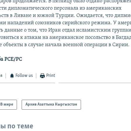
аров продолжается. В пятницу было отдано распоряже
сти дипломатического персонала из американских
ьств в Ливане и южной Турции. Ожидается, что дипми
ами нападений союзников сирийского режима. У аме
ть данные о том, что Иран отдал исламистским группа
овиться к атакам на американское посольство в Багда
 объекты в случае начала военной операции в Сирии.
ба РСЕ/РС
ся
Follow us
Print
В мире
Архив Азаттыка Кыргызстан
ы по теме