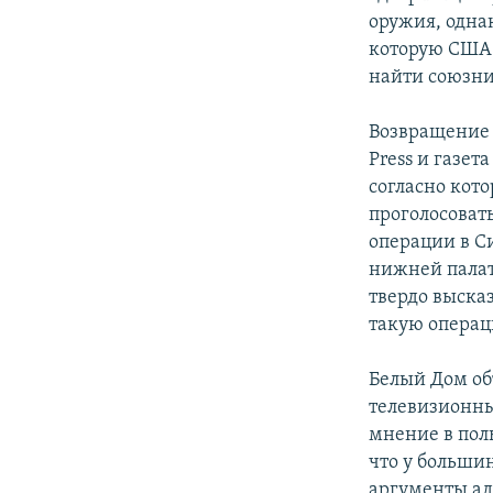
оружия, одна
которую США 
найти союзни
Возвращение 
Press и газет
согласно кот
проголосоват
операции в С
нижней палат
твердо высказ
такую операц
Белый Дом об
телевизионны
мнение в поль
что у больши
аргументы а