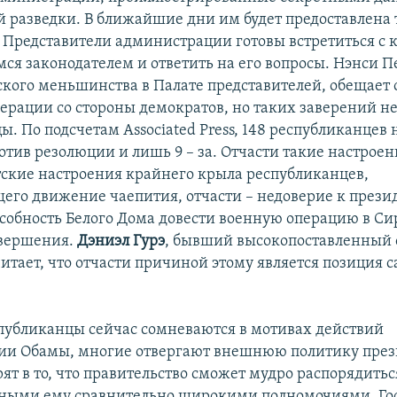
 разведки. В ближайшие дни им будет предоставлена 
 Представители администрации готовы встретиться с
я законодателем и ответить на его вопросы. Нэнси Пе
кого меньшинства в Палате представителей, обещает 
ерации со стороны демократов, но таких заверений не
ы. По подсчетам Associated Press, 148 республиканцев
ротив резолюции и лишь 9 – за. Отчасти такие настрое
ские настроения крайнего крыла республиканцев,
его движение чаепития, отчасти – недоверие к прези
особность Белого Дома довести военную операцию в Си
авершения.
Дэниэл Гурэ
, бывший высокопоставленный 
итает, что отчасти причиной этому является позиция 
публиканцы сейчас сомневаются в мотивах действий
ии Обамы, многие отвергают внешнюю политику през
ят в то, что правительство сможет мудро распорядитьс
ными ему сравнительно широкими полномочиями. Го