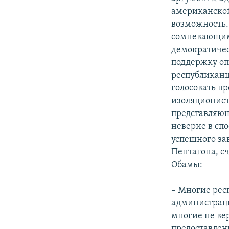
американской
возможность.
сомневающимс
демократичес
поддержку оп
республиканц
голосовать п
изоляционист
представляющ
неверие в сп
успешного з
Пентагона, сч
Обамы:
– Многие рес
администрац
многие не вер
предоставлен