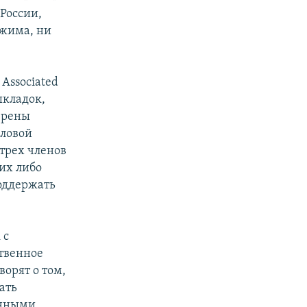
России,
ежима, ни
Associated
ыкладок,
ерены
иловой
трех членов
их либо
поддержать
 с
твенное
ворят о том,
ать
анными