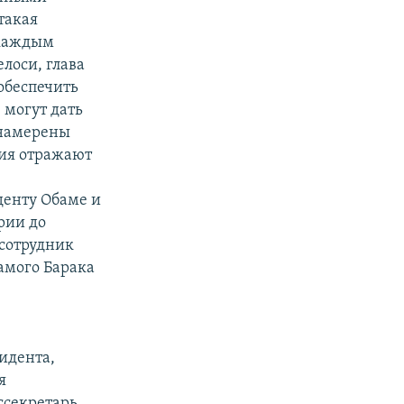
такая
 каждым
лоси, глава
обеспечить
 могут дать
 намерены
ния отражают
денту Обаме и
рии до
сотрудник
самого Барака
идента,
я
ссекретарь