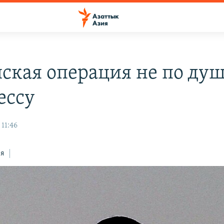
ская операция не по ду
ессу
 11:46
ся