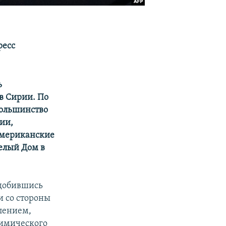
ресс
ь
в Сирии. По
большинство
ии,
Американские
Белый Дом в
 добившись
и со стороны
лением,
химического