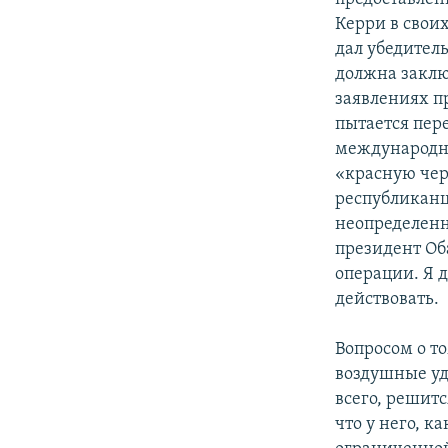
Керри в свои
дал убедител
должна заклю
заявлениях п
пытается пер
международное
«красную черт
республиканц
неопределенн
президент Об
операции. Я д
действовать.
Вопросом о то
воздушные у
всего, решит
что у него, 