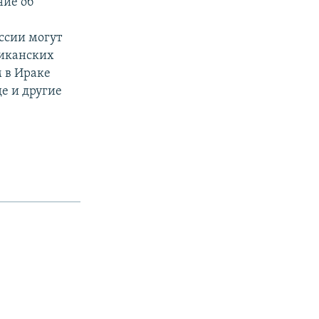
ние об
ссии могут
риканских
м в Ираке
де и другие