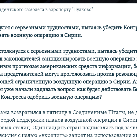
дентского самолета в аэропорту "Пулково"
улся с серьезными трудностями, пытаясь убедить Конг
ать военную операцию в Сирии.
столкнулся с серьезными трудностями, пытаясь убедит
 законодателей санкционировать военную операцию 
ным прогнозам американских средств информации, 
ы представителей могут проголосовать против резолюц
ющей ограниченную воздушную операцию в Сирии. 
 уже начали задавать вопрос: как будет действовать 
а Конгресса одобрить военную операцию?
ама возвратился в пятницу в Соединенные Штаты, не
вердой поддержки планов воздушной операции в Сири
вых столиц. Одиннадцать стран подписались под заяв
силия с целью «укрепить» запрет на использование 