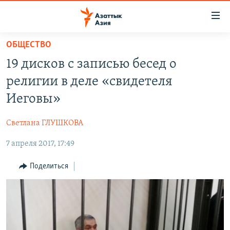
Доступность
ссылок
Вернуться
ОБЩЕСТВО
к
ЦЕНТРАЛЬНАЯ АЗИЯ
19 дисков с записью бесед о
основному
НОВОСТИ
КАЗАХСТАН
содержанию
религии в деле «свидетеля
ВОЙНА В УКРАИНЕ
Вернутся
КЫРГЫЗСТАН
Иеговы»
к
НА ДРУГИХ ЯЗЫКАХ
УЗБЕКИСТАН
главной
Светлана ГЛУШКОВА
ТАДЖИКИСТАН
ҚАЗАҚША
навигации
ПОДПИШИТЕСЬ НА НАС В СОЦСЕТЯХ
Вернутся
7 апреля 2017, 17:49
КЫРГЫЗЧА
к
ЎЗБЕКЧА
Поделиться
поиску
ТОҶИКӢ
Все сайты РСЕ/РС
TÜRKMENÇE