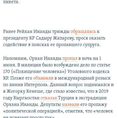
пикета.
Ранее Рейхан Инанды трижды
обращалась
к
президенту КР Садыру Жапарову, прося оказать
содействие в поисках ее пропавшего супруга.
Напомним, Орхан Инанды
пропал
в ночь на 1
июня. В милиции было возбуждено дело по статье
170 («Похищение человека») Уголовного кодекса
КР. Позже его
объявили
в международный розыск
по линии Интерпола. Данный вопрос поднимался и
в Жогорку Кенеше, где стало известно, что в 2019
году Кыргызстан
отказал
Турции в экстрадиции
Орхана Инанды. Депутаты
назвали
его пропажу ​
«политической операцией», отметив, что «человек
не исчезает просто так».