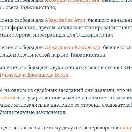
шения свободы для
Акбаршо Искандарова
, бывшего пр
о Совета Таджикистана;
шения свободы для
Абдулфайза Атои
, бывшего начальн
я; информации, прессы, анализа и планирования вне
министерства иностранных дел Таджикистана;
шения свободы для
Ахмадшоха Комилзода
, бывшего за
еля Демократической партии Таджикистана;
лишения свободы для двух отставных полковников ГКН
Ганизода и Джамшеда Боева
.
24 на одном из судебных заседаний они заявили, что 
инения
в государственной измене и попытке захвата вл
акже жаловались на давление со стороны следователе
обвинительные заключения.
цесс по так называемому делу о «госперевороте»
нача