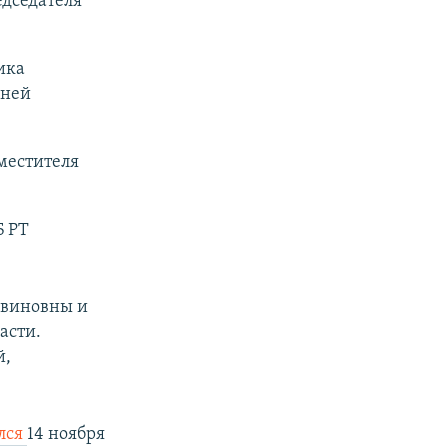
едседателя
ика
шней
местителя
Б РТ
невиновны и
асти.
й,
лся
14 ноября