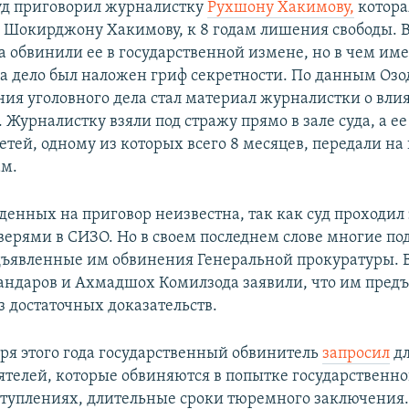
суд приговорил журналистку
Рухшону Хакимову,
котора
Шокирджону Хакимову, к 8 годам лишения свободы. 
 обвинили ее в государственной измене, но в чем име
на дело был наложен гриф секретности. По данным Озо
ния уголовного дела стал материал журналистки о вли
Журналистку взяли под стражу прямо в зале суда, а ее
етей, одному из которых всего 8 месяцев, передали на
ам.
денных на приговор неизвестна, так как суд проходил 
ерями в СИЗО. Но в своем последнем слове многие п
дъявленные им обвинения Генеральной прокуратуры. В
ндаров и Ахмадшох Комилзода заявили, что им пред
з достаточных доказательств.
аря этого года государственный обвинитель
запросил
дл
ятелей, которые обвиняются в попытке государственно
ступлениях, длительные сроки тюремного заключения