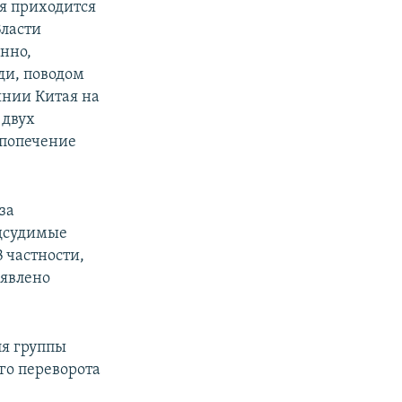
я приходится
Власти
нно,
ди, поводом
янии Китая на
 двух
 попечение
за
одсудимые
 частности,
ъявлено
я группы
го переворота
.