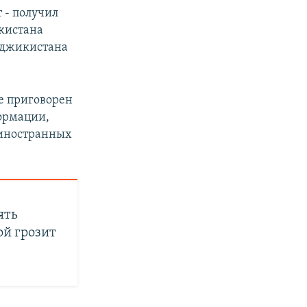
 - получил
кистана
аджикистана
е приговорен
ормации,
 иностранных
ять
ой грозит