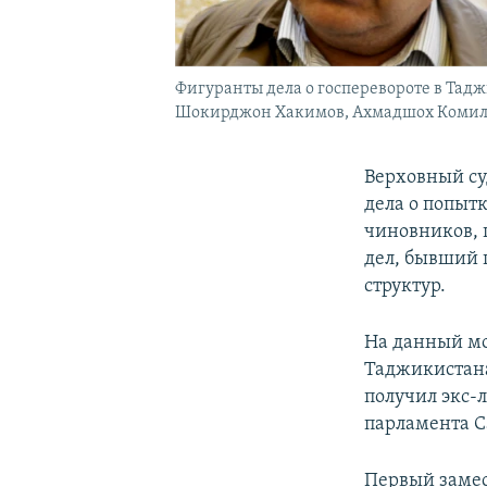
Фигуранты дела о госперевороте в Тад
Шокирджон Хакимов, Ахмадшох Комилз
Верховный су
дела о попыт
чиновников, 
дел, бывший 
структур.
На данный мо
Таджикистана
получил экс-
парламента С
Первый замес