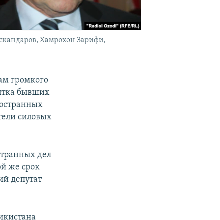
Искандаров, Хамрохон Зарифи,
ам громкого
сятка бывших
ностранных
тели силовых
странных дел
й же срок
ий депутат
икистана