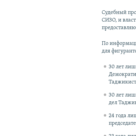
Судебный про
СИЗО, и влас
предоставляю
По информаци
для фигуранто
30 лет лиш
Демократи
Таджикист
30 лет лиш
дел Таджи
24 года ли
председат