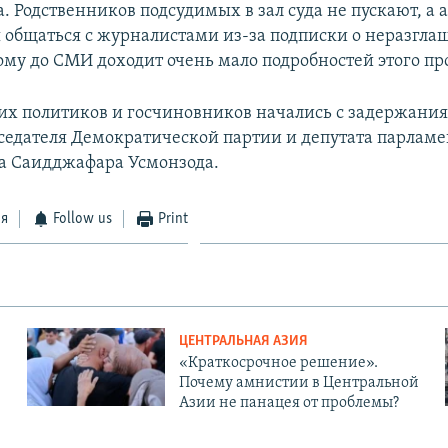
. Родственников подсудимых в зал суда не пускают, а 
 общаться с журналистами из-за подписки о неразгл
ому до СМИ доходит очень мало подробностей этого пр
х политиков и госчиновников начались с задержания
дседателя Демократической партии и депутата парламе
а Саидджафара Усмонзода.
ся
Follow us
Print
ЦЕНТРАЛЬНАЯ АЗИЯ
«Краткосрочное решение».
Почему амнистии в Центральной
Азии не панацея от проблемы?