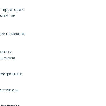
 территории
елам, не
щее наказание
дателя
ламента
иностранных
аместителя