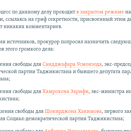
цесс по данному делу проходит
в закрытом режиме
на
ти, ссылаясь на гриф секретности, присвоенный этим д
т никаких комментариев.
и источников, прокурор попросил назначить следую
в этого громкого дела:
ения свободы для
Саидджафара Усмонзода
, экс-предсе
ческой партии Таджикистана и бывшего депутата пар
ана;
ения свободы для
Хамрохона Зарифи
, экс-министра 
кистана;
шения свободы для
Шокирджона Хакимова
, первого з
еля Социал-демократической партии Таджикистана;