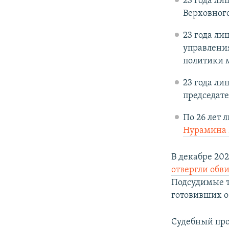
23 года ли
Верховног
23 года ли
управлени
политики 
23 года ли
председат
По 26 лет 
Нурамина 
В декабре 20
отвергли обв
Подсудимые т
готовивших 
Судебный про