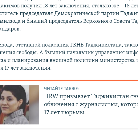
кимов получил 18 лет заключения, столько же – 18 лет
титель председателя Демократической партии Таджи
илзода и бывший председатель Верховного Совета Т
андаров.
зода, отставной полковник ГКНБ Таджикистана, такж
ишения свободы. А бывший начальник управления инф
иза и планирования внешней политики министерства
л 17 лет заключения.
ЧИТАЙТЕ ТАКЖЕ:
HRW призывает Таджикистан сн
обвинения с журналистки, котор
17 лет тюрьмы