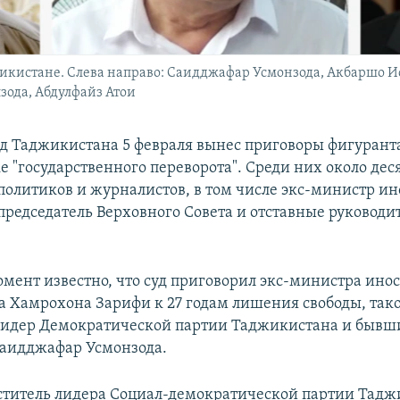
жикистане. Слева направо: Саидджафар Усмонзода, Акбаршо 
ода, Абдулфайз Атои
д Таджикистана 5 февраля вынес приговоры фигурант
ке "государственного переворота". Среди них около де
политиков и журналистов, в том числе экс-министр и
председатель Верховного Совета и отставные руководи
мент известно, что суд приговорил экс-министра ино
 Хамрохона Зарифи к 27 годам лишения свободы, тако
лидер Демократической партии Таджикистана и бывш
аидджафар Усмонзода.
титель лидера Социал-демократической партии Тадж