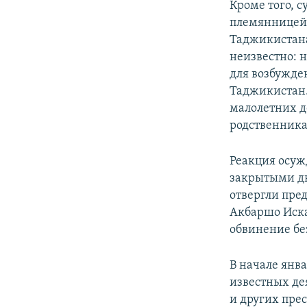
Кроме того, 
племянницей 
Таджикистана
неизвестно: 
для возбужде
Таджикистан. 
малолетних д
родственник
Реакция осуж
закрытыми дв
отвергли пре
Акбаршо Иска
обвинение бе
В начале янв
известных де
и других пре