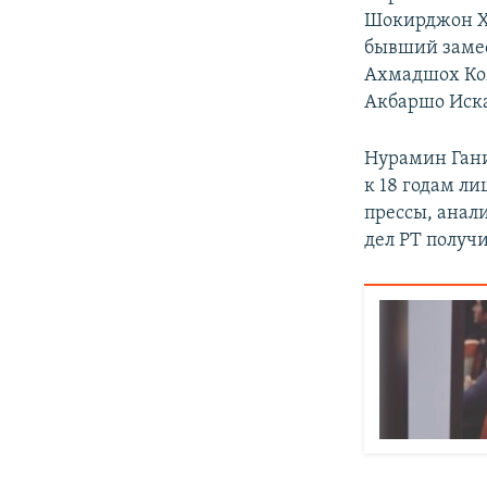
Шокирджон Ха
бывший замес
Ахмадшох Ком
Акбаршо Иск
Нурамин Гани
к 18 годам л
прессы, анал
дел РТ получи