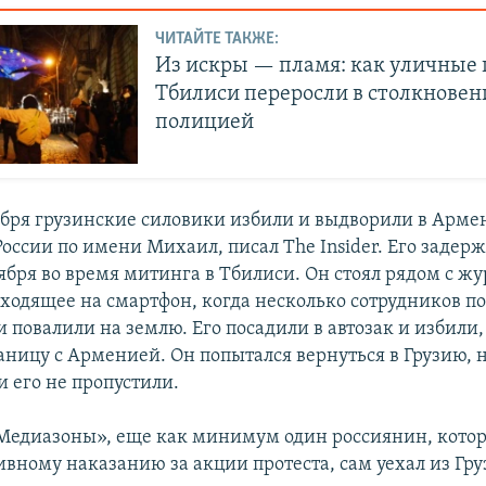
ЧИТАЙТЕ ТАКЖЕ:
Из искры — пламя: как уличные 
Тбилиси переросли в столкновен
полицией
абря грузинские силовики избили и выдворили в Арм
оссии по имени Михаил, писал The Insider. Его задерж
оября во время митинга в Тбилиси. Он стоял рядом с ж
ходящее на смартфон, когда несколько сотрудников п
и повалили на землю. Его посадили в автозак и избили,
раницу с Арменией. Он попытался вернуться в Грузию, 
 его не пропустили.
едиазоны», еще как минимум один россиянин, котор
вному наказанию за акции протеста, cам уехал из Гру