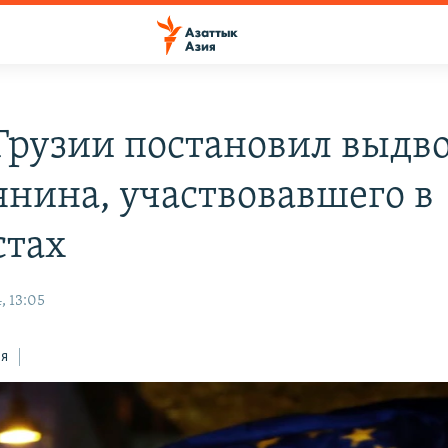
 Грузии постановил выдв
янина, участвовавшего в
стах
, 13:05
ся