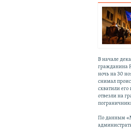
В начале дек
гражданина Р
ночь на 30 н
снимал проис
схватили его 
отвезли на г
пограничники
По данным «М
администрати