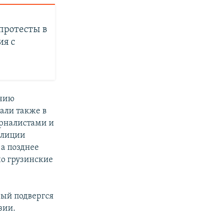
протесты в
ия с
ению
али также в
урналистами и
олиции
 а позднее
но грузинские
ый подвергся
зии.