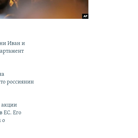
ени Иван и
епартамент
на
что россиянин
я акции
в ЕС. Его
 о