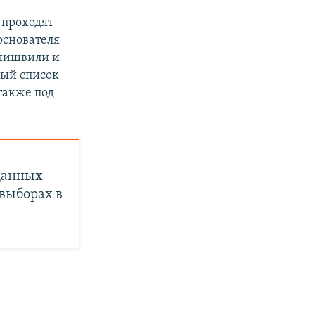
 проходят
основателя
анишвили и
ный список
также под
 данных
выборах в