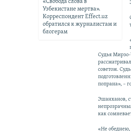
«Свобода слова в
Узбекистане мертва».
Корреспондент Effect.uz
обратился к журналистам и
блогерам
Судья Мирзо-
рассматривал
советом. Судь
подготовленн
попрана», – 
Эшанханов, с
непрозрачным
как сомневае
«Не обеднею, 