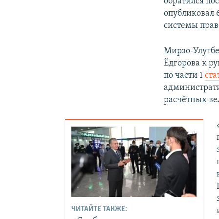
обратился по
опубликовал 
системы право
Мирзо-Улугбе
Ёдгорова к ру
по части 1
ста
администрати
расчётных в
ЧИТАЙТЕ ТАКЖЕ: