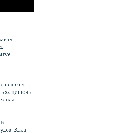
равам
я-
ёзные
но исполнять
ыть защищены
ьств и
 В
удов. Была