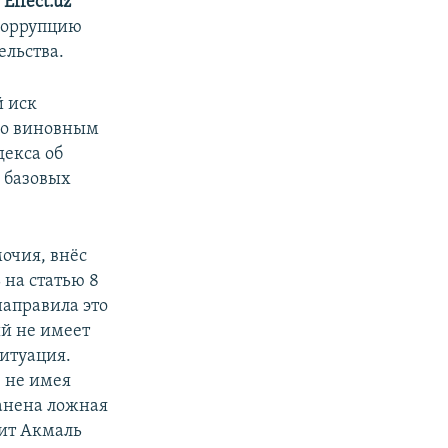
т
Effect.uz
 коррупцию
ельства.
й иск
ого виновным
декса об
 базовых
.
очия, внёс
 на статью 8
направила это
ый не имеет
итуация.
, не имея
ранена ложная
рит Акмаль