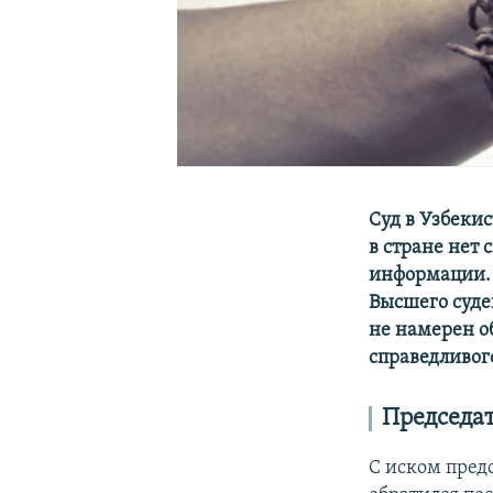
Суд в Узбекис
в стране нет
информации. 
Высшего судей
не намерен о
справедливого
Председат
С иском пред