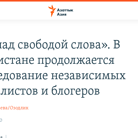
ад свободой слова». В
истане продолжается
едование независимых
листов и блогеров
ева/Озодлик
30
ся