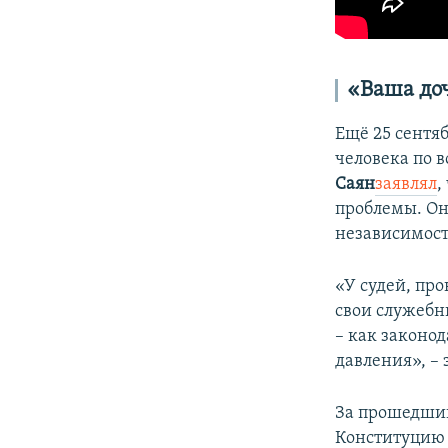
«Ваша доч
Ещё 25 сентя
человека по 
Саян
заявлял
,
проблемы. Он
независимост
«У судей, пр
свои служебн
– как законод
давления», –
За прошедший
Конституцию 