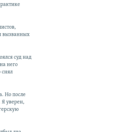
практике
листов,
ли вызванных
оялся суд над
 на него
 снял
а. Но после
 Я уверен,
огерскую