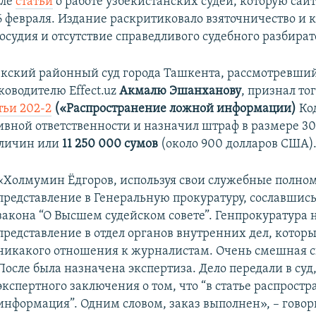
сле
статьи
о работе узбекистанских судей, которую сай
6 февраля. Издание раскритиковало взяточничество и
судия и отсутствие справедливого судебного разбират
кский районный суд города Ташкента, рассмотревши
ководителю Effect.uz
Акмалю Эшанханову
, признал т
тьи 202-2
(«Распространение ложной информации)
Ко
вной ответственности и назначил штраф в размере 30
еличин или
11 250 000 сумов
(около 900 долларов США)
«Холмумин Ёдгоров, используя свои служебные полном
представление в Генеральную прокуратуру, сославшись
закона “О Высшем судейском совете”. Генпрокуратура 
представление в отдел органов внутренних дел, котор
никакого отношения к журналистам. Очень смешная с
После была назначена экспертиза. Дело передали в суд
экспертного заключения о том, что “в статье распрост
информация”. Одним словом, заказ выполнен», – гово