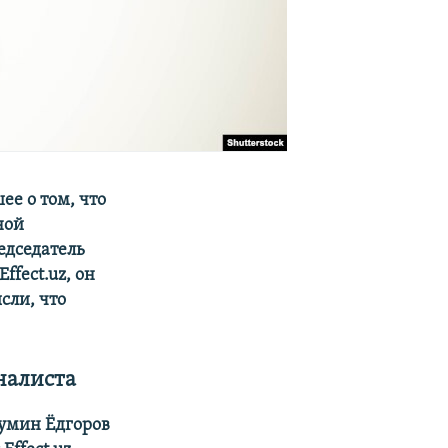
ее о том, что
ной
едседатель
ffect.uz, он
сли, что
налиста
умин Ёдгоров