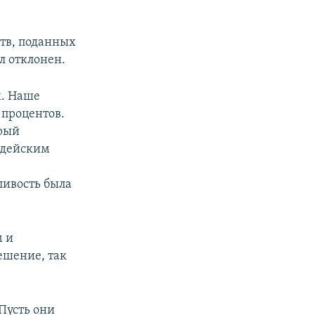
ств, поданных
л отклонен.
м. Наше
 процентов.
орый
удейским
ливость была
м и
ешение, так
 Пусть они