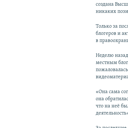
создана Высш
никаких поз
Только за по
блогеров и а
в правоохран
Неделю назад
местным бло
пожаловалась
видеоматериа
«Она сама сог
она обратилас
что на неё бы
деятельность»