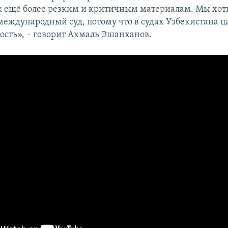
 к ещё более резким и критичным материалам. Мы хо
 международный суд, потому что в судах Узбекистана ц
ость», – говорит Акмаль Эшанханов.