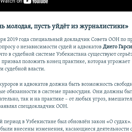
ь молодая, пусть уйдёт из журналистики»
бря 2019 года специальный докладчик Совета ООН по п
вопросу о независимости судей и адвокатов
Диего Гарси
 что в судебной системе Узбекистана существуют серь
 призвал положить конец практике, которая угрожает
и судебной власти.
окуроров и адвокатов должна быть возможность свобод
ые обязанности в системе правосудия. Они должны б
ательно, так и на практике – от любых угроз, вмешател
 заявлял спецдокладчик ООН.
 период в Узбекистане был обновлён закон «О судах».
были внесены изменения, касающиеся деятельности с