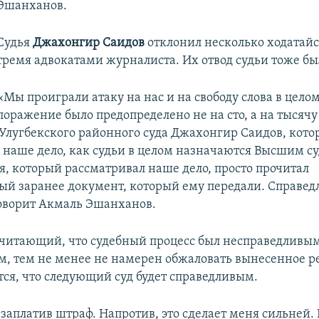
Эшанханов.
Судья
Джахонгир Саидов
отклонил несколько ходатай
тремя адвокатами журналиста. Их отвод судьи тоже бы
«Мы проиграли атаку на нас и на свободу слова в цело
поражение было предопределено не на сто, а на тысячу
Улугбекского районного суда Джахонгир Саидов, кот
 наше дело, как судьи в целом назначаются Высшим с
я, который рассматривал наше дело, просто прочитал
ый заранее документ, который ему передали. Справед
говорит Акмаль Эшанханов.
читающий, что судебный процесс был несправедливы
, тем не менее не намерен обжаловать вынесенное р
тся, что следующий суд будет справедливым.
заплатив штраф. Напротив, это сделает меня сильней.