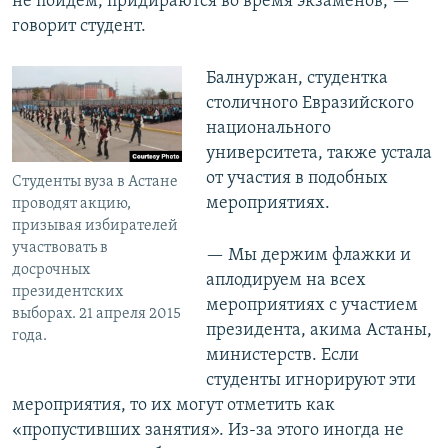
не пойдем, придираются во время экзаменов, —
говорит студент.
Балнуржан, студентка
столичного Евразийского
национального
университета, также устала
от участия в подобных
Студенты вуза в Астане
мероприятиях.
проводят акцию,
призывая избирателей
участвовать в
— Мы держим флажки и
досрочных
аплодируем на всех
президентских
мероприятиях с участием
выборах. 21 апреля 2015
президента, акима Астаны,
года.
министерств. Если
студенты игнорируют эти
мероприятия, то их могут отметить как
«пропустивших занятия». Из-за этого иногда не