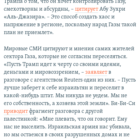
Трампа о том, что он хочет контролировать Газу,
смехотворны и абсурдны, –
цитирует
Абу Зухри
«Аль-Джазира». – Это способ создать хаос и
напряжение в регионе, поскольку народ Газы такой
план не приемлет».
Мировые СМИ цитируют и мнения самих жителей
сектора Газа, которые не согласны переселяться.
«Пусть Трамп идет к черту со своими идеями,
деньгами и мировоззрением, –
заявляет
в
разговоре с агентством Reuters один из них. – Пусть
лучше заберет к себе израильтян и переселит в
какой-нибудь штат. Мы никуда не уедем. Мы не
его собственность, а хозяева этой земли». Би-Би-Си
приводит
фрагмент разговора с другой
палестинкой: «Мне плевать, что он говорит. Ему
нас не выселить. Израильская армия нас убивала,
но мы остаемся в своих разрушенных домах и не