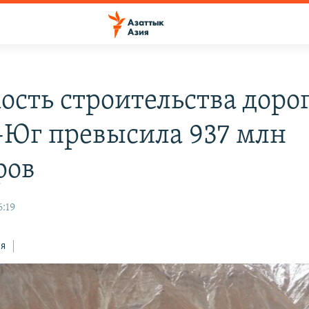
ость строительства доро
-Юг превысила 937 млн
ров
6:19
ся