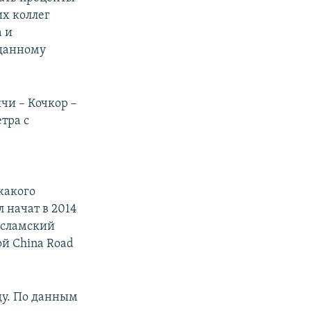
их коллег
 и
данному
чи – Кочкор –
тра с
какого
 начат в 2014
Исламский
й China Road
ду. По данным