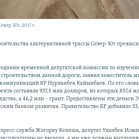
евер-Юг, 2017 г.
роительства альтернативной трассы Север-Юг превыси
аседании временной депутатской комиссии по изучени
о строительством данной дороги, заявил заместитель 
 коммуникаций КР Нурланбек Кайынбаев. По его слова
екта составила 937,5 млн долларов, из которых 857,4 м
едства, а 46,2 млн – грант. Предоставлены эти деньги
тским банком развития. Правительство КР добавило 33
 пресс-служба Жогорку Кенеша, депутат Уланбек Исма
в эксплуатацию не введена, а мы уже должны выплачи