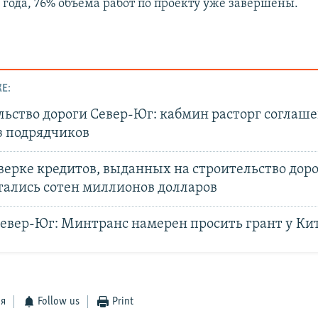
 года, 76% объема работ по проекту уже завершены.
Е:
ьство дороги Север-Юг: кабмин расторг соглаше
з подрядчиков
ерке кредитов, выданных на строительство доро
тались сотен миллионов долларов
Север-Юг: Минтранс намерен просить грант у Ки
ся
Follow us
Print