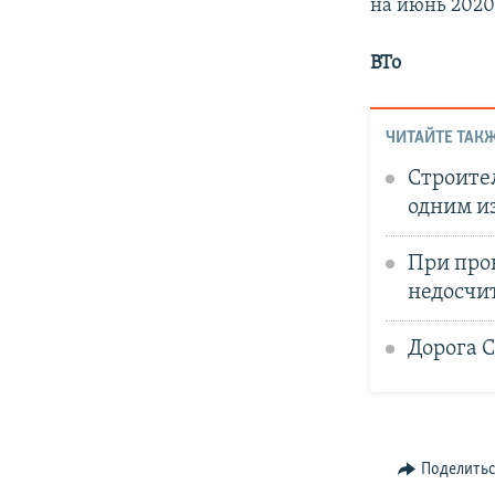
на июнь 2020
BTo
ЧИТАЙТЕ ТАКЖ
Строител
одним и
При пров
недосчи
Дорога 
Поделить