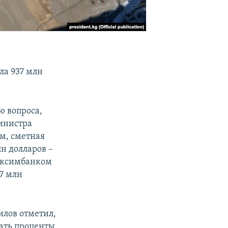
ла 937 млн
ю вопроса,
министра
м, сметная
лн долларов –
 Эксимбанком
,7 млн
илов отметил,
вать проценты