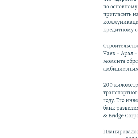
по основному 
пригласить н
коммуникаци
кредитному 
Строительств
Чаек – Арал 
момента обр
амбициозным
200 километр
транспортног
году. Его ин
банк развити
& Bridge Corp
Планировалось