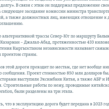
долгу». В связи с этим он поддержал предложение сво
а следующее заседание комиссии министра транспорта
й, а также должностных лиц, имеющих отношение к 
соглашению.
о альтернативной трассы Север-Юг по маршруту Балык
– Казарман – Джалал-Абад, протяженностью 433 киломе
етения Кыргызстаном независимости называют самым
 проектом страны.
ов этой дороги проходит по местам, где нет вообще ни
о сообщения. Проект стоимостью 850 млн долларов был
весторами выступили Эксимбанк Китая, а также АБР и 
я. Строительные работы по нему, проводимые китайско
oration, были разделены на три этапа.
, что в эксплуатацию дорога будет передана в 2023 го