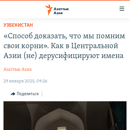
Доступность
ссылок
Вернуться
УЗБЕКИСТАН
к
ЦЕНТРАЛЬНАЯ АЗИЯ
«Способ доказать, что мы помним
основному
НОВОСТИ
КАЗАХСТАН
содержанию
свои корни». Как в Центральной
ВОЙНА В УКРАИНЕ
Вернутся
КЫРГЫЗСТАН
Азии (не) дерусифицируют имена
к
НА ДРУГИХ ЯЗЫКАХ
УЗБЕКИСТАН
главной
Азаттык Азия
ТАДЖИКИСТАН
ҚАЗАҚША
навигации
ПОДПИШИТЕСЬ НА НАС В СОЦСЕТЯХ
Вернутся
29 января 2025, 09:26
КЫРГЫЗЧА
к
ЎЗБЕКЧА
Поделиться
поиску
ТОҶИКӢ
Все сайты РСЕ/РС
TÜRKMENÇE