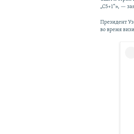
„С5+1“», — за
Президент У
во время визи