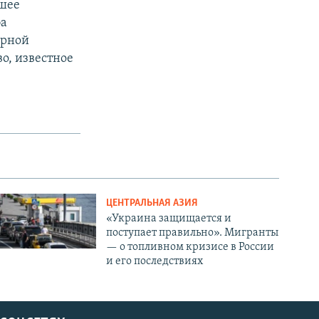
йшее
ба
орной
о, известное
ЦЕНТРАЛЬНАЯ АЗИЯ
«Украина защищается и
поступает правильно». Мигранты
— о топливном кризисе в России
и его последствиях