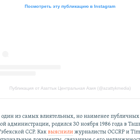
 один из самых влиятельных, но наименее публичны
ой администрации, родился 30 ноября 1986 года в Ташк
Узбекской ССР. Как
выяснили
журналисты OCCRP и Time
отариальные документы, связанные с его недвижимос