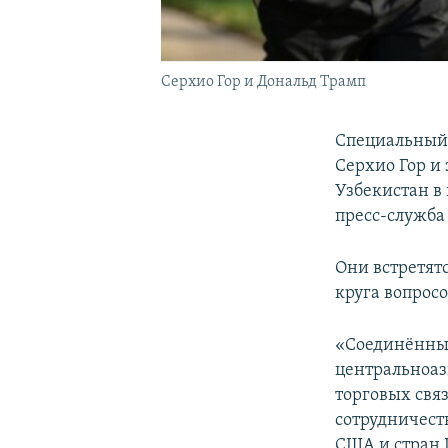
Серхио Гор и Дональд Трамп
Специальный
Серхио Гор и
Узбекистан в 
пресс-служба
Они встретят
круга вопрос
«Соединённы
центральноаз
торговых свя
сотрудничест
США и стран 