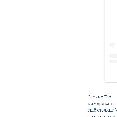
Серхио Гор —
в американск
ещё столице 
ссылкой на н