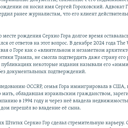
рождении он носил имя Сергей Гороховский. Адвокат Г
ердил ранее журналистам, что его клиент действитель
 месте рождения Серхио Гора долгое время оставалас
лся от ответов на этот вопрос. В декабре 2024 года The
ывая о Горе как о «влиятельном и незаметном архитек
итики Трампа, не смогла подтвердить даже страну его
публикациях некоторые издания называли его «имми
без документальных подтверждений.
следованию OCCRP, семья Гора иммигрировала в США, 
о мать, обладавшая израильским гражданством, зарег
мпанию в 1994 году и через неё владела недвижимость
 дом перешёл во владение её сына.
х Штатах Серхио Гор сделал стремительную карьеру. О