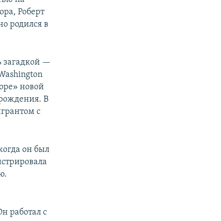
ора, Роберт
но родился в
ь загадкой —
 Washington
торе» новой
 рождения. В
грантом с
когда он был
истрировала
ю.
н работал с