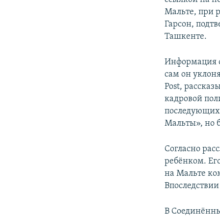
Мальте, при 
Гарсон, подтв
Ташкенте.
Информация о
сам он уклоня
Post, рассказ
кадровой пол
последующих 
Мальты», но 
Согласно рас
ребёнком. Ег
на Мальте ко
Впоследствии
В Соединённы