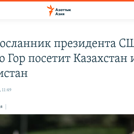
осланник президента С
о Гор посетит Казахстан 
истан
 11:49
ся