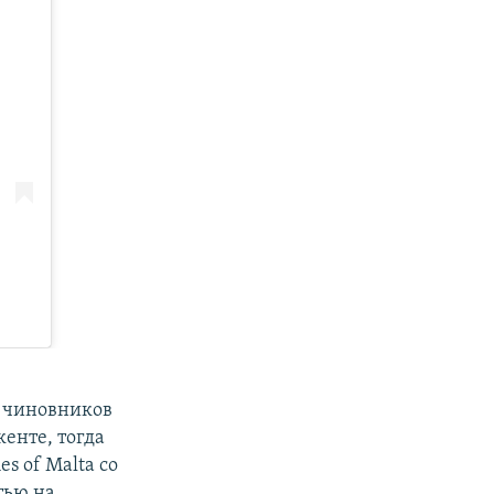
х чиновников
енте, тогда
s of Malta со
тью на