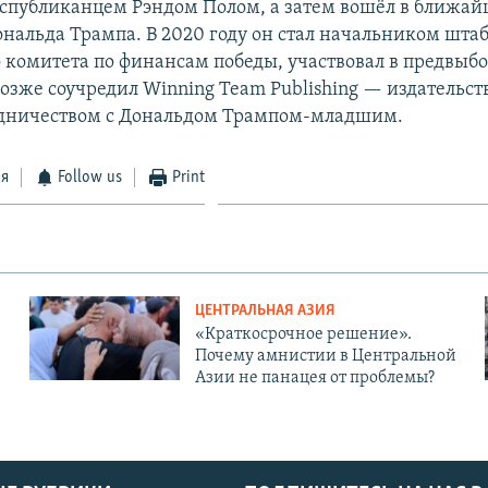
спубликанцем Рэндом Полом, а затем вошёл в ближа
нальда Трампа. В 2020 году он стал начальником шта
 комитета по финансам победы, участвовал в предвыб
озже соучредил Winning Team Publishing — издательств
удничеством с Дональдом Трампом-младшим.
ся
Follow us
Print
ЦЕНТРАЛЬНАЯ АЗИЯ
«Краткосрочное решение».
Почему амнистии в Центральной
Азии не панацея от проблемы?