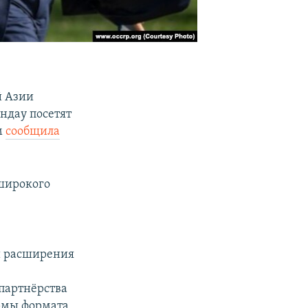
й Азии
ндау посетят
м
сообщила
«широкого
и расширения
партнёрства
рмы формата