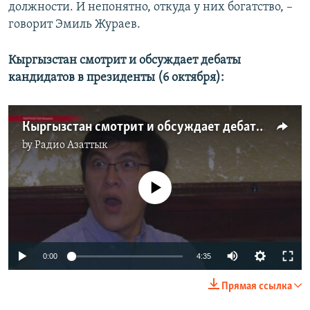
должности. И непонятно, откуда у них богатство, –
говорит Эмиль Жураев.
Кыргызстан смотрит и обсуждает дебаты
кандидатов в президенты (6 октября):
Кыргызстан смотрит и обсуждает дебаты кандидатов в президенты
by
Радио Азаттык
No media source currently available
0:00
4:35
Прямая ссылка