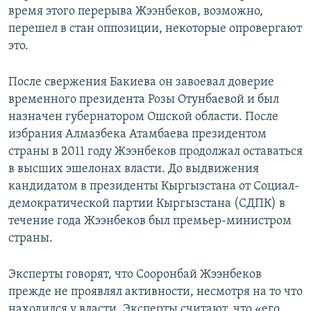
время этого перерыва Жээнбеков, возможно,
перешел в стан оппозиции, некоторые опровергают
это.
После свержения Бакиева он завоевал доверие
временного президента Розы Отунбаевой и был
назначен губернатором Ошской области. После
избрания Алмазбека Атамбаева президентом
страны в 2011 году Жээнбеков продолжал оставаться
в высших эшелонах власти. До выдвижения
кандидатом в президенты Кыргызстана от Социал-
демократической партии Кыргызстана (СДПК) в
течение года Жээнбеков был премьер-министром
страны.
Эксперты говорят, что Сооронбай Жээнбеков
прежде не проявлял активности, несмотря на то что
находился у власти. Эксперты считают, что «его