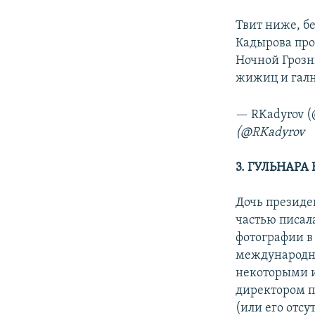
Твит ниже, бе
Кадырова про
Ночной Грозн
жижиц и гал
— RKadyrov 
(
@RKadyrov
3. ГУЛЬНАРА
Дочь президе
частью писал
фотографии в 
международно
некоторыми и
директором п
(или его отс