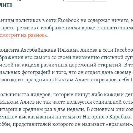
АЛИЕВ
аницы политиков в сети Facebook не содержат ничего, 
пресс-релизов с изображениями вроде ставшего знам
смотрит на разное
».
зидента Азербайджана Ильхама Алиева в сети Faceboo
бражения его самого со своей неизменно стильной су
евой на акциях различных церемоний открытий. В т
альных фотографий и того, что он отдает дань своему 
новогодних праздников Ильхам Алиев открыл для себя I
 большинства лидеров, которые пишут либо каждый ден
 Ильхам Алиев не так часто пользуется социальной сеть
нтарии в среднем раз в две недели. В основном они со
чные» высказывания на темы от Нагорного Карабаха
обби, представителей которого он называет «врагами»