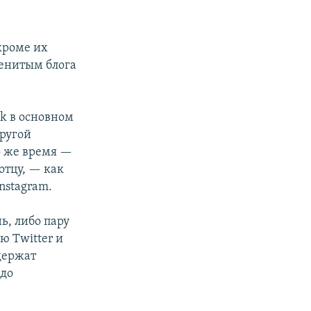
кроме их
енитым блога
k в основном
пругой
о же время —
отцу, — как
nstagram.
ь, либо пару
ю Twitter и
держат
 до
.