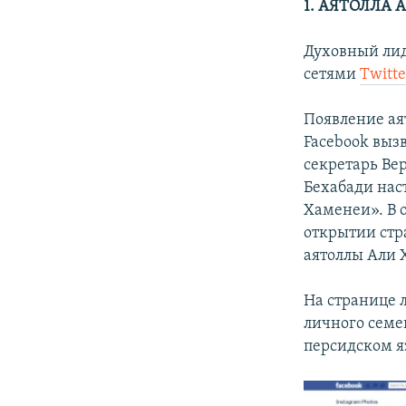
1. АЯТОЛЛА
Духовный лид
сетями
Twitte
Появление ая
Facebook выз
секретарь Ве
Бехабади нас
Хаменеи». В о
открытии стр
аятоллы Али Х
На странице 
личного семе
персидском я