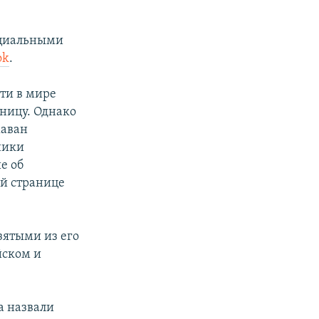
оциальными
ok
.
ти в мире
аницу. Однако
хаван
ники
е об
ой странице
зятыми из его
йском и
а назвали