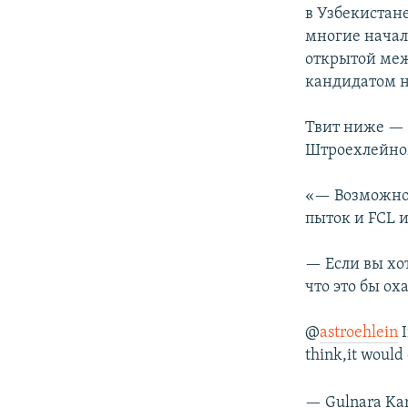
в Узбекистан
многие начал
открытой меж
кандидатом н
Твит ниже — 
Штроехлейно
«— Возможно,
пыток и FCL 
— Если вы хот
что это бы ох
@
astroehlein
I
think,it would
— Gulnara Ka