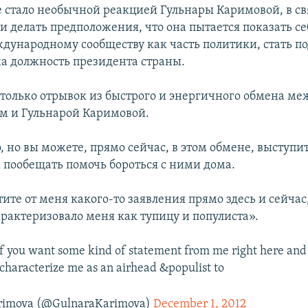
е стало необычной реакцией Гульнары Каримовой, в св
и делать предположения, что она пытается показать се
дународному сообществу как часть политики, стать 
а должность президента страны.
только отрывок из быстрого и энергичного обмена м
м и Гульнарой Каримовой.
 но вы можете, прямо сейчас, в этом обмене, выступи
и пообещать помочь бороться с ними дома.
ите от меня какого-то заявления прямо здесь и сейчас,
арактеризовало меня как тупицу и популиста».
f you want some kind of statement from me right here and 
 characterize me as an airhead &populist to
rimova (@GulnaraKarimova)
December 1, 2012