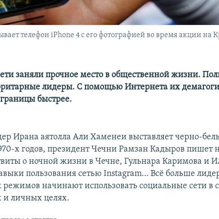
ает телефон iPhone 4 с его фотографией во время акции на К
ети заняли прочное место в общественной жизни. По
оритарные лидеры. С помощью Интернета их демагог
 границы быстрее.
ер Ирана аятолла Али Хаменеи выставляет черно-бел
970-х годов, президент Чечни Рамзан Кадыров пишет
твиты о ночной жизни в Чечне, Гульнара Каримова и 
авыки пользования сетью Instagram… Всё больше лиде
 режимов начинают использовать социальные сети в 
 и личных целях.