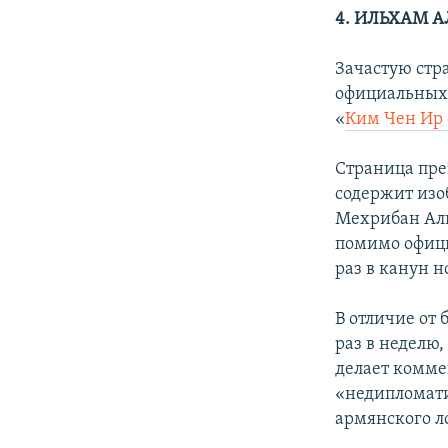
4. ИЛЬХАМ 
Зачастую стр
официальных 
«
Ким Чен Ир 
Страница пре
содержит изо
Мехрибан Али
помимо офици
раз в канун 
В отличие от
раз в неделю,
делает комме
«недипломати
армянского л