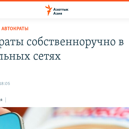
 АВТОКРАТЫ
раты собственноручно в
льных сетях
18:05
ся