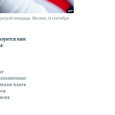
расной площади. Москва, 14 сентября
льзуются ими
ия
ые
 наполненные
Ильхам Алиев
ров
своих