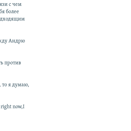
язи с чем
бя более
подходящим
ежду Андрю
ть против
 то я думаю,
right now,I