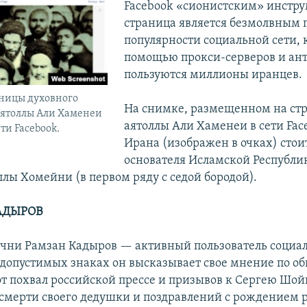
Facebook «сионистским» инстру
страница является безмолвным
популярности социальной сети, 
помощью прокси-серверов и ан
пользуются миллионы иранцев.
ницы духовного
На снимке, размещенном на ст
аятоллы Али Хаменеи
аятоллы Али Хаменеи в сети Fac
ти Facebook.
Ирана (изображен в очках) стои
основателя Исламской Республи
ллы Хомейни (в первом ряду с седой бородой).
КАДЫРОВ
чни Рамзан Кадыров — активный пользователь социал
40 допустимых знаках он высказывает свое мнение по 
от похвал российской прессе и призывов к Сергею Шой
смерти своего дедушки и поздравлений с рождением 