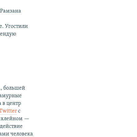
т Рамзана
е. Угостили
мендую
а, большей
ламурные
а в центр
Twitter
с
оехлейном —
одействие
вами человека