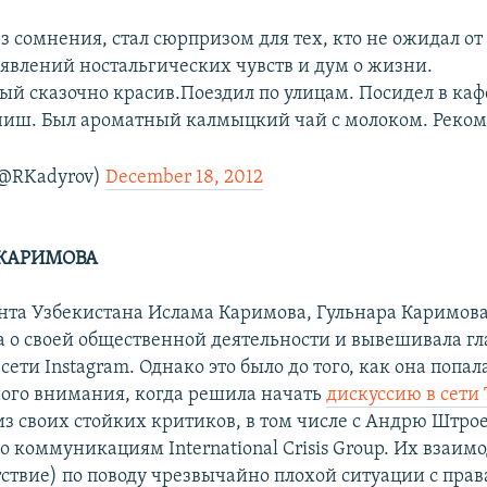
з сомнения, стал сюрпризом для тех, кто не ожидал о
явлений ностальгических чувств и дум о жизни.
ый сказочно красив.Поездил по улицам. Посидел в каф
ниш. Был ароматный калмыцкий чай с молоком. Реко
(@RKadyrov)
December 18, 2012
 КАРИМОВА
нта Узбекистана Ислама Каримова, Гульнара Каримов
а о своей общественной деятельности и вывешивала г
сети Instagram. Однако это было до того, как она попал
го внимания, когда решила начать
дискуссию в сети 
з своих стойких критиков, в том числе с Андрю Штр
о коммуникациям International Crisis Group. Их взаим
утствие) по поводу чрезвычайно плохой ситуации с пра