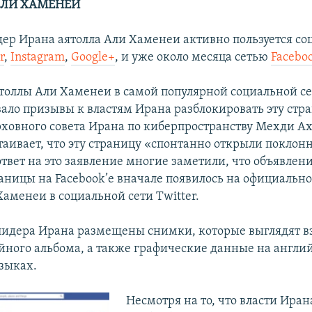
 АЛИ ХАМЕНЕИ
ер Ирана аятолла Али Хаменеи активно пользуется с
r
,
Instagram
,
Google+
, и уже около месяца сетью
Facebo
толлы Али Хаменеи в самой популярной социальной се
вало призывы к властям Ирана разблокировать эту стр
рховного совета Ирана по киберпространству Мехди А
таивает, что эту страницу «спонтанно открыли поклон
твет на это заявление многие заметили, что объявлени
аницы на Facebook’е вначале появилось на официальн
аменеи в социальной сети Twitter.
лидера Ирана размещены снимки, которые выглядят в
йного альбома, а также графические данные на англи
зыках.
Несмотря на то, что власти Иран