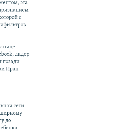
ментом, эта
 признанием
которой с
тифильтров
ранице
ebook, лидер
т позади
ки Иран
ьной сети
обширному
гу до
ребенка.