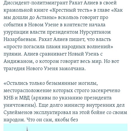
Диссидент-политэмигрант Рахат Алиев в своей
крамольной книге «Крестный тесть» в главе «Как
мы дошли до Астаны» вскользь говорит про
события в Новом Узене в контексте начала
узурпации власти президентом Нурсултаном
Назарбаевым. Рахат Алиев пишет, что власть
«просто погасила пламя народных волнений»
пулями. Алиев сравнивает Новый Узень с
Андижаном, о котором говорит весь мир. Но вот
трагедия Нового Узеня замолчана.
«Остались только безымянные могилы,
месторасположение которых строго засекречено
КНБ и МВД (архивы по указанию президента
уничтожены). Еще долго министр внутренних дел
Сулейменов эксплуатировал на этой бойне со своим
народом. Что он сам, якобы без